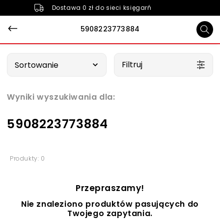
Dostawa 0 zł do sieci księgarń
5908223773884
Wybierz opcję
Filtruj
Sortowanie
Wyniki wyszukiwania dla:
5908223773884
Produkty: 0
Przepraszamy!
Nie znaleziono produktów pasujących do
Twojego zapytania.