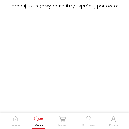
Spróbuj usunąć wybrane filtry i spróbuj ponownie!
Zwiększ rozmiar czcionki
Zmniejsz rozmiar czcionki
Odwróć kolory
Skala szarości
Pomoc w czytaniu
Podkreślenie linków
Home
Menu
Koszyk
Schowek
Konto