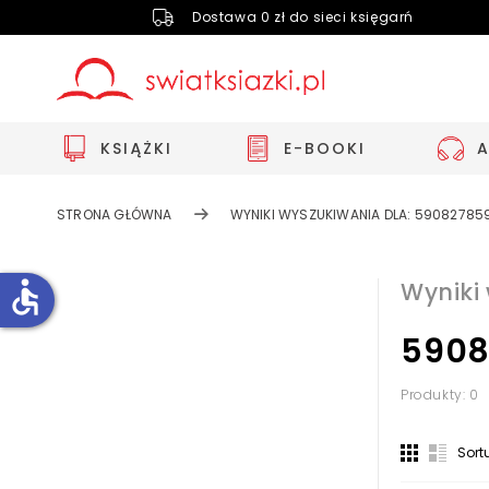
Dostawa 0 zł do sieci księgarń
KSIĄŻKI
E-BOOKI
STRONA GŁÓWNA
WYNIKI WYSZUKIWANIA DLA: 59082785
accessible
Wyniki
5908
Zwiększ rozmiar czcionki
Zmniejsz rozmiar czcionki
Produkty: 0
Odwróć kolory
Sort
Skala szarości