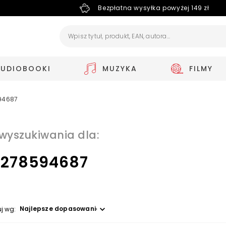
Bezpłatna wysyłka powyżej 149 zł
AUDIOBOOKI
MUZYKA
FILMY
94687
 wyszukiwania dla:
278594687
Wybierz opcję
uj wg: