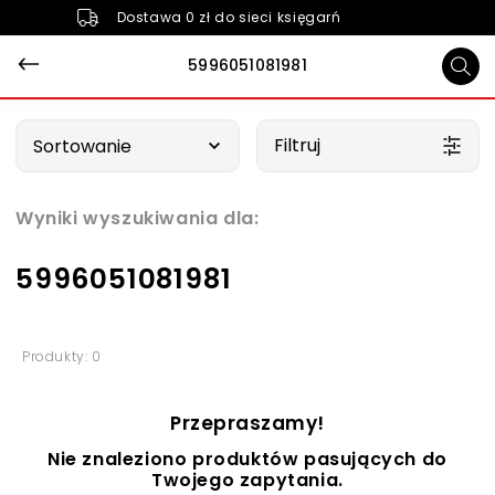
Dostawa 0 zł do sieci księgarń
5996051081981
Wybierz opcję
Filtruj
Sortowanie
Wyniki wyszukiwania dla:
5996051081981
Produkty: 0
Przepraszamy!
Nie znaleziono produktów pasujących do
Twojego zapytania.