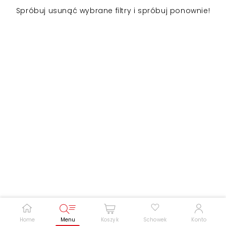
Spróbuj usunąć wybrane filtry i spróbuj ponownie!
Zwiększ rozmiar czcionki
Zmniejsz rozmiar czcionki
Odwróć kolory
Skala szarości
Pomoc w czytaniu
Podkreślenie linków
Home
Menu
Koszyk
Schowek
Konto