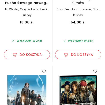
Puchatkowego Nowego
filmów
Roku. Kubuś i przyjaciele
,
,
,
,
Ed Wexler
Gary Katona
Jamie
Brian Fee
John Lasseter
Brad
Mitchell
Lewis
Disney
Disney
16,00 zł
54,00 zł
WYSYŁAMY W 24H
WYSYŁAMY W 24H
DO KOSZYKA
DO KOSZYKA
5.00