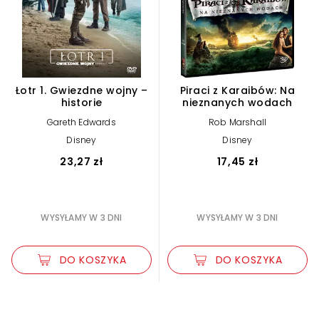
Łotr 1. Gwiezdne wojny –
Piraci z Karaibów: Na
historie
nieznanych wodach
Gareth Edwards
Rob Marshall
Disney
Disney
23,27 zł
17,45 zł
WYSYŁAMY W 3 DNI
WYSYŁAMY W 3 DNI
DO KOSZYKA
DO KOSZYKA
Zwiększ rozmiar czcionki
Zmniejsz rozmiar czcionki