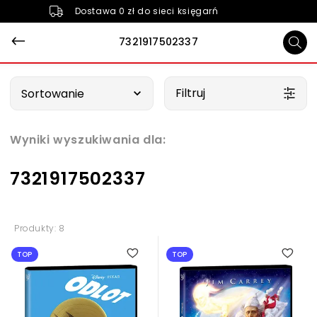
Dostawa 0 zł do sieci księgarń
7321917502337
Wybierz opcję
Filtruj
Sortowanie
Wyniki wyszukiwania dla:
7321917502337
Produkty: 8
TOP
TOP