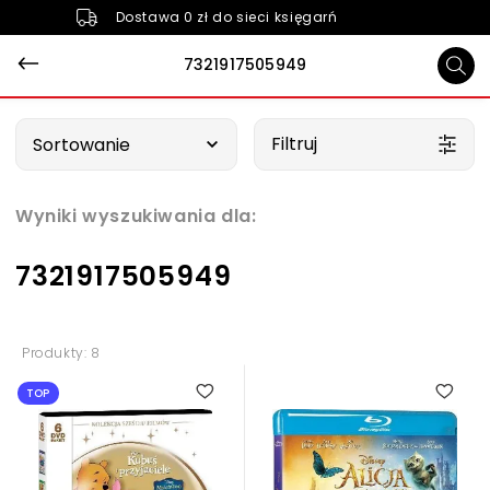
Dostawa 0 zł do sieci księgarń
7321917505949
Wybierz opcję
Filtruj
Sortowanie
Wyniki wyszukiwania dla:
7321917505949
Produkty: 8
TOP