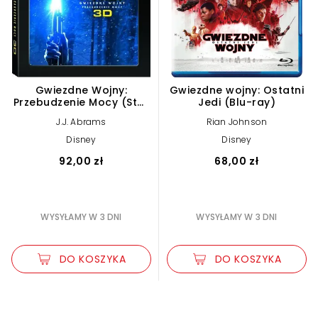
Gwiezdne Wojny:
Gwiezdne wojny: Ostatni
Przebudzenie Mocy (Star
Jedi (Blu-ray)
Wars) - Edycja
J.J. Abrams
Rian Johnson
kolekcjonerska (3 Blu-
ray 3D)
Disney
Disney
92,00 zł
68,00 zł
WYSYŁAMY W 3 DNI
WYSYŁAMY W 3 DNI
DO KOSZYKA
DO KOSZYKA
Zwiększ rozmiar czcionki
Zmniejsz rozmiar czcionki