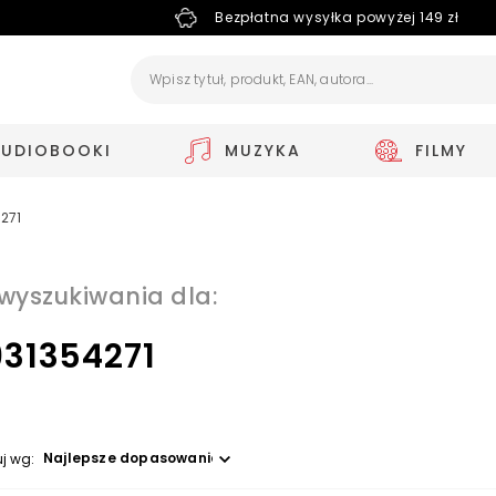
Bezpłatna wysyłka powyżej 149 zł
AUDIOBOOKI
MUZYKA
FILMY
271
 wyszukiwania dla:
931354271
Wybierz opcję
uj wg: