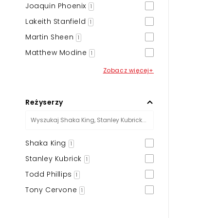
Joaquin Phoenix
1
Lakeith Stanfield
1
Martin Sheen
1
Matthew Modine
1
Zobacz więcej+
Reżyserzy
Shaka King
1
Stanley Kubrick
1
Todd Phillips
1
Tony Cervone
1