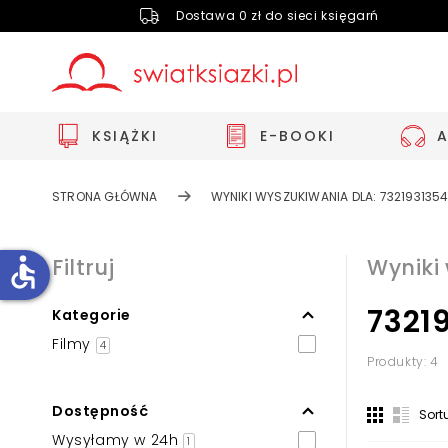
Dostawa 0 zł do sieci księgarń
KSIĄŻKI
E-BOOKI
STRONA GŁÓWNA
WYNIKI WYSZUKIWANIA DLA: 7321931354
accessible
Filtruj
Wyniki
7321
Kategorie
Zwiększ rozmiar czcionki
Filmy
4
Zmniejsz rozmiar czcionki
Produkty: 4
Odwróć kolory
Dostępność
Sort
Skala szarości
Wysyłamy w 24h
1