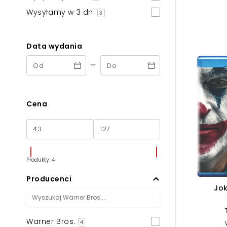
Powiększony kursor
Wysyłamy w 3 dni
3
Pomoc w czytaniu
Data wydania
Podkreślenie linków
-
Cena
Produkty: 4
Producenci
Jok
Warner Bros.
4