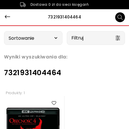
Dostawa 0 zł do sieci księgarń
7321931404464
Wybierz opcję
Filtruj
Sortowanie
Wyniki wyszukiwania dla:
7321931404464
Produkty: 1