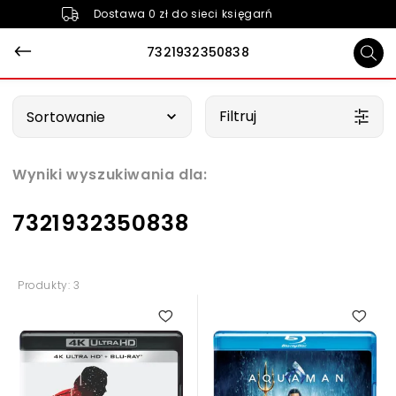
Dostawa 0 zł do sieci księgarń
7321932350838
Wybierz opcję
Filtruj
Sortowanie
Wyniki wyszukiwania dla:
7321932350838
Produkty: 3