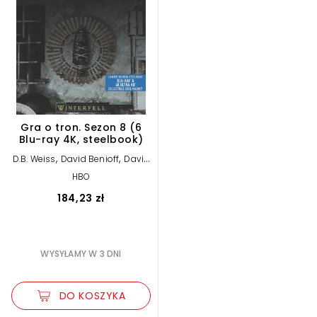
Gra o tron. Sezon 8 (6
Blu-ray 4K, steelbook)
,
,
D.B. Weiss
David Benioff
David
,
Nutter
Miguel Sapochnik
HBO
184,23 zł
WYSYŁAMY W 3 DNI
DO KOSZYKA