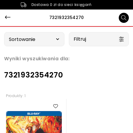
Dostawa 0 zł do sieci księgarń
7321932354270
Wybierz opcję
Filtruj
Sortowanie
Wyniki wyszukiwania dla:
7321932354270
Produkty: 1