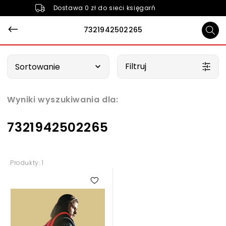
Dostawa 0 zł do sieci księgarń
7321942502265
Wybierz opcję
Filtruj
Sortowanie
Wyniki wyszukiwania dla:
7321942502265
Produkty: 1