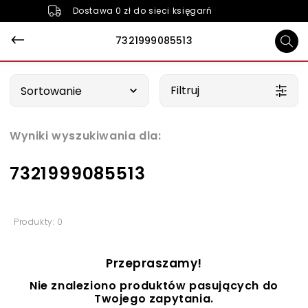
Dostawa 0 zł do sieci księgarń
7321999085513
Wybierz opcję
Filtruj
Sortowanie
Wyniki wyszukiwania dla:
7321999085513
Produkty: 0
Przepraszamy!
Nie znaleziono produktów pasujących do
Twojego zapytania.