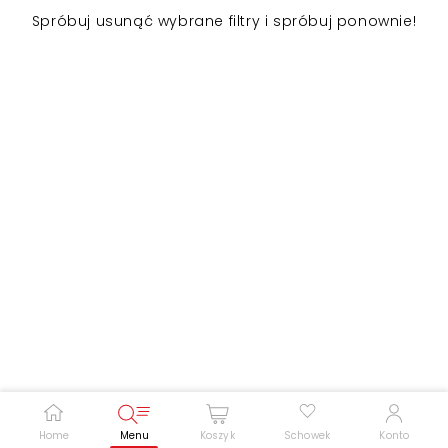
Spróbuj usunąć wybrane filtry i spróbuj ponownie!
Zwiększ rozmiar czcionki
Zmniejsz rozmiar czcionki
Odwróć kolory
Skala szarości
Pomoc w czytaniu
Podkreślenie linków
Home
Menu
Koszyk
Schowek
Konto