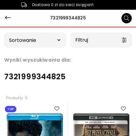
Dostawa 0 zł do sieci księgarń
7321999344825
Wybierz opcję
Filtruj
Sortowanie
Wyniki wyszukiwania dla:
7321999344825
Produkty: 5
TOP