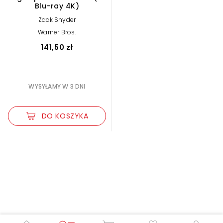
Blu-ray 4K)
Zack Snyder
Warner Bros.
141,50 zł
WYSYŁAMY W 3 DNI
DO KOSZYKA
Zwiększ rozmiar czcionki
Zmniejsz rozmiar czcionki
Odwróć kolory
Skala szarości
Pomoc w czytaniu