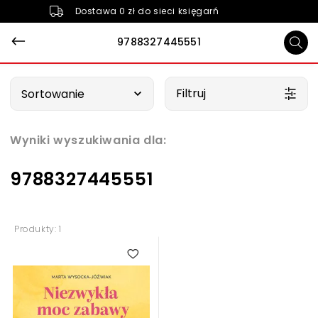
Dostawa 0 zł do sieci księgarń
9788327445551
Wybierz opcję
Filtruj
Sortowanie
Wyniki wyszukiwania dla:
9788327445551
Produkty: 1