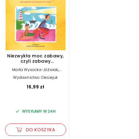
Niezwykła moc zabawy,
czyli zabawy
sensoryczne dla dzieci
,
Marta Wysocka-Jóźwiak
Kamila Pawłucka-Górecka
Wydawnictwo Olesiejuk
(ilustr.)
16,99 zł
WYSYŁAMY W 24H
DO KOSZYKA