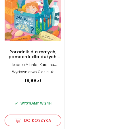
Poradnik dla małych,
pomocnik dla dużych.
Jak się nie zgubić na
,
Izabela Michta
Karolina
zakupach?
Piotrowska (ilustr.)
Wydawnictwo Olesiejuk
16,99 zł
WYSYŁAMY W 24H
DO KOSZYKA