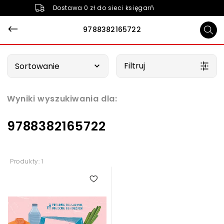
Dostawa 0 zł do sieci księgarń
9788382165722
Wybierz opcję
Filtruj
Sortowanie
Wyniki wyszukiwania dla:
9788382165722
Produkty: 1
5.00