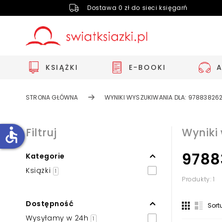
Dostawa 0 zł do sieci księgarń
KSIĄŻKI
E-BOOKI
STRONA GŁÓWNA
WYNIKI WYSZUKIWANIA DLA: 97883826
accessible
Filtruj
Wyniki
9788
Kategorie
Zwiększ rozmiar czcionki
Książki
1
Zmniejsz rozmiar czcionki
Produkty: 1
Odwróć kolory
Dostępność
Sort
Skala szarości
Wysyłamy w 24h
1