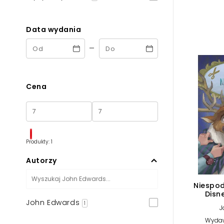
Powiększony kursor
Pomoc w czytaniu
Data wydania
-
Podkreślenie linków
Cena
Produkty: 1
Autorzy
Niespod
Disn
John Edwards
1
J
Wydaw