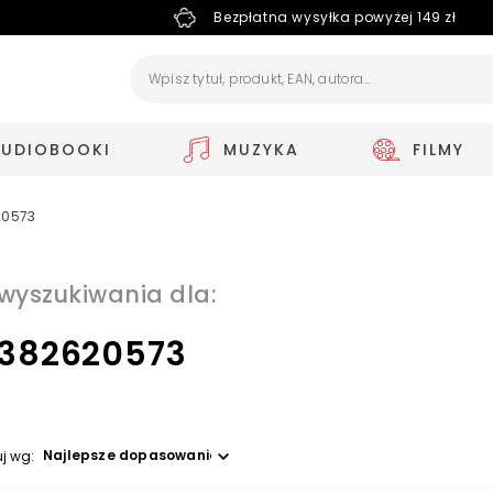
Bezpłatna wysyłka powyżej 149 zł
AUDIOBOOKI
MUZYKA
FILMY
20573
 wyszukiwania dla:
382620573
Wybierz opcję
uj wg: