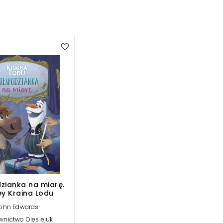
zianka na miarę.
ey Kraina Lodu
ohn Edwards
nictwo Olesiejuk