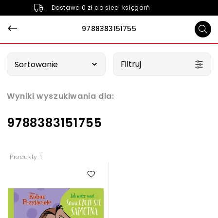
Dostawa 0 zł do sieci księgarń
9788383151755
Wybierz opcję
Filtruj
Sortowanie
Wyniki wyszukiwania dla:
9788383151755
Produkty: 1
4.00