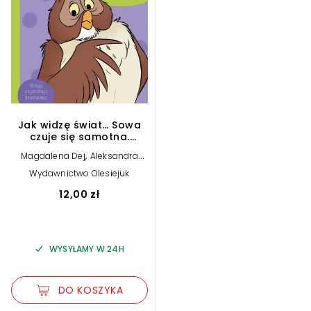
Jak widzę świat… Sowa
czuje się samotna.
Disney Kubuś i Przyjaciele
,
Magdalena Dej
Aleksandra
Górska
Wydawnictwo Olesiejuk
12,00 zł
WYSYŁAMY W 24H
DO KOSZYKA