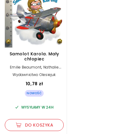
Samolot Karola. Mały
chłopiec
,
Emilie Beaumont
Nathalie
,
Belineau
Alexis Nesme (ilustr.)
Wydawnictwo Olesiejuk
10,78 zł
NOWOŚĆ
WYSYŁAMY W 24H
DO KOSZYKA