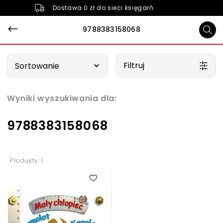
Dostawa 0 zł do sieci księgarń
9788383158068
Wybierz opcję
Filtruj
Sortowanie
Wyniki wyszukiwania dla:
9788383158068
Produkty: 1