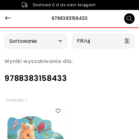
Dostawa 0 zł do sieci księgarń
9788383158433
Wybierz opcję
Filtruj
Sortowanie
Wyniki wyszukiwania dla:
9788383158433
Produkty: 1