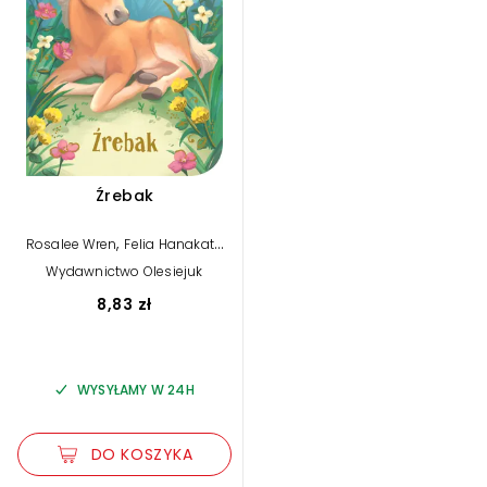
Źrebak
,
Rosalee Wren
Felia Hanakata
(ilustr.)
Wydawnictwo Olesiejuk
8,83 zł
WYSYŁAMY W 24H
DO KOSZYKA