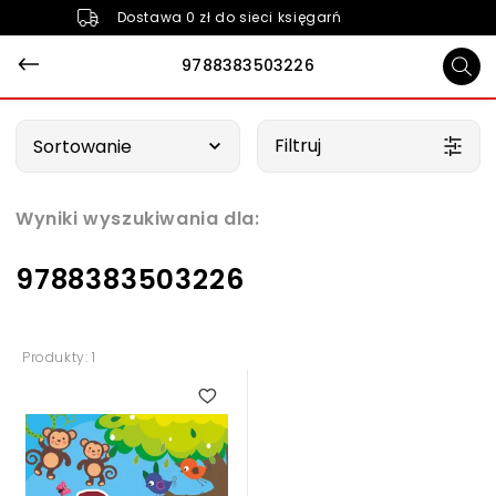
Dostawa 0 zł do sieci księgarń
9788383503226
Wybierz opcję
Filtruj
Sortowanie
Wyniki wyszukiwania dla:
9788383503226
Produkty: 1