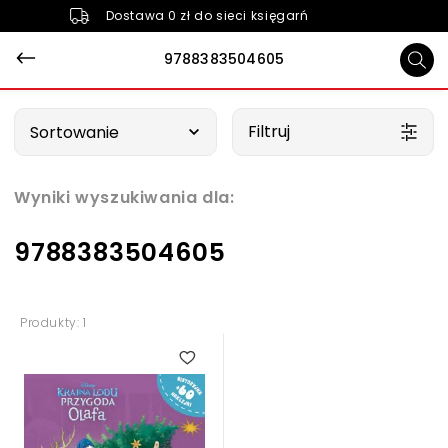
Dostawa 0 zł do sieci księgarń
9788383504605
Wybierz opcję
Filtruj
Sortowanie
Wyniki wyszukiwania dla:
9788383504605
Produkty: 1
5.00