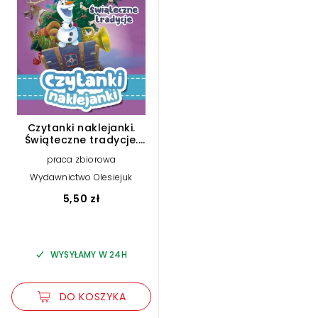
Czytanki naklejanki.
Świąteczne tradycje.
Disney Kraina Lodu
praca zbiorowa
Przygoda Olafa
Wydawnictwo Olesiejuk
5,50 zł
WYSYŁAMY W 24H
DO KOSZYKA