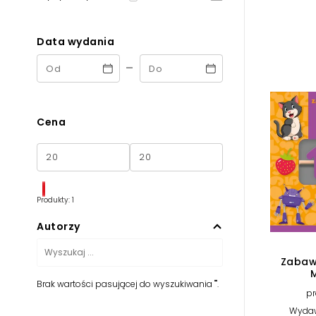
Powiększony kursor
Pomoc w czytaniu
Data wydania
-
Podkreślenie linków
Cena
Produkty: 1
Autorzy
Zabaw
M
Brak wartości pasującej do wyszukiwania "".
pr
Wydaw