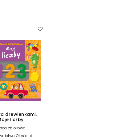
a drewienkami.
oje liczby
aca zbiorowa
nictwo Olesiejuk