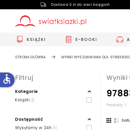
Dostawa 0 zł do sieci księgarń
KSIĄŻKI
E-BOOKI
STRONA GŁÓWNA
WYNIKI WYSZUKIWANIA DLA: 97883835
accessible
Filtruj
Wyniki
9788
Kategorie
Zwiększ rozmiar czcionki
Książki
1
Zmniejsz rozmiar czcionki
Produkty: 1
Odwróć kolory
Dostępność
Sort
Skala szarości
Wysyłamy w 24h
1