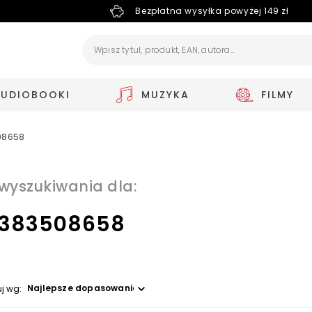
Bezpłatna wysyłka powyżej 149 zł
AUDIOBOOKI
MUZYKA
FILMY
08658
 wyszukiwania dla:
383508658
Wybierz opcję
uj wg: