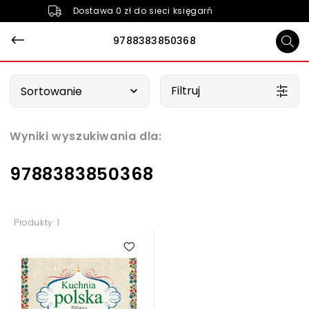
Dostawa 0 zł do sieci księgarń
9788383850368
Wybierz opcję
Filtruj
Sortowanie
Wyniki wyszukiwania dla:
9788383850368
Produkty: 1