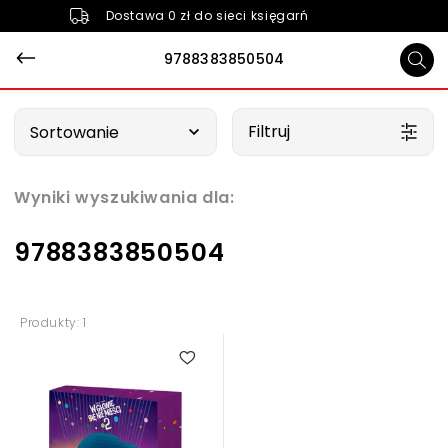
Dostawa 0 zł do sieci księgarń
9788383850504
Wybierz opcję
Filtruj
Sortowanie
Wyniki wyszukiwania dla:
9788383850504
Produkty: 1
5.00