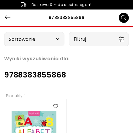
Dostawa 0 zł do sieci księgarń
9788383855868
Wybierz opcję
Filtruj
Sortowanie
Wyniki wyszukiwania dla:
9788383855868
Produkty: 1