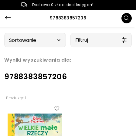
Dostawa 0 zł do sieci księgarń
9788383857206
Wybierz opcję
Filtruj
Sortowanie
Wyniki wyszukiwania dla:
9788383857206
Produkty: 1
5.00