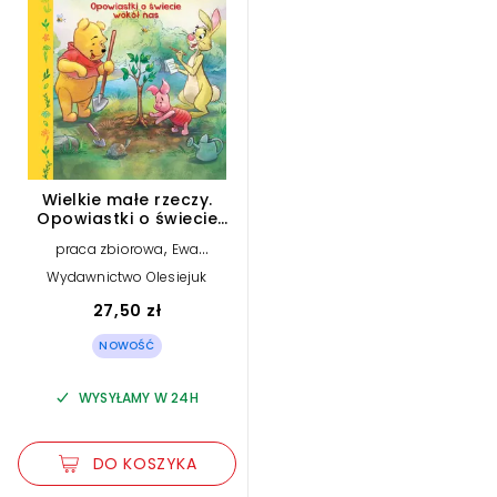
Wielkie małe rzeczy.
Opowiastki o świecie
wokół nas. Disney Kubuś
,
praca zbiorowa
Ewa
i Przyjaciele
Tarnowska (tłum.)
Wydawnictwo Olesiejuk
27,50 zł
NOWOŚĆ
WYSYŁAMY W 24H
DO KOSZYKA