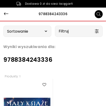
Dostawa 0 zł do sieci księgarń
9788384243336
Wybierz opcję
Filtruj
Sortowanie
Wyniki wyszukiwania dla:
9788384243336
Produkty: 1