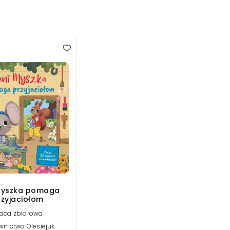
Myszka pomaga
rzyjaciołom
aca zbiorowa
nictwo Olesiejuk