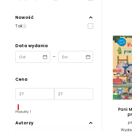
Powiększony kursor
Pomoc w czytaniu
Nowość
Tak
1
Podkreślenie linków
Data wydania
-
Cena
Pani 
Produkty: 1
p
Autorzy
pr
Wydaw