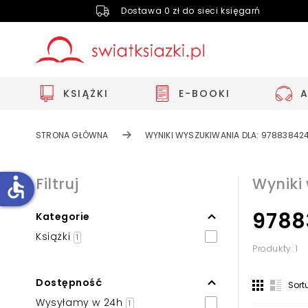
Dostawa 0 zł do sieci księgarń
KSIĄŻKI
E-BOOKI
STRONA GŁÓWNA
WYNIKI WYSZUKIWANIA DLA: 97883842
accessible
Filtruj
Wyniki
9788
Kategorie
Zwiększ rozmiar czcionki
Książki
1
Zmniejsz rozmiar czcionki
Produkty: 1
Odwróć kolory
Dostępność
Sort
Skala szarości
Wysyłamy w 24h
1