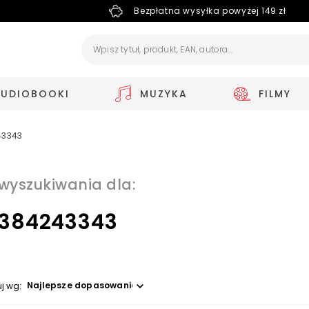
Bezpłatna wysyłka powyżej 149 zł
AUDIOBOOKI
MUZYKA
FILMY
43343
 wyszukiwania dla:
384243343
Wybierz opcję
uj wg: