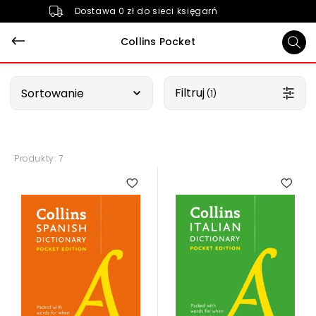
Dostawa 0 zł do sieci księgarń
Collins Pocket
Wybierz opcję
Filtruj
Sortowanie
 (1)
Produkty: 7