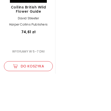
Collins British Wild
Flower Guide
David Streeter
Harper Collins Publishers
74,61 zł
WYSYŁAMY W 5-7 DNI
DO KOSZYKA
Zwiększ rozmiar czcionki
Zmniejsz rozmiar czcionki
Odwróć kolory
Skala szarości