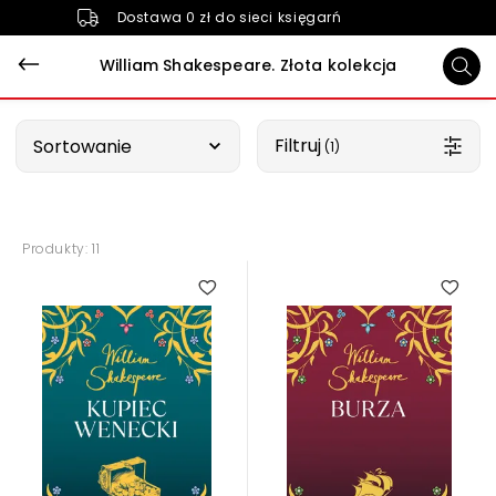
Dostawa 0 zł do sieci księgarń
William Shakespeare. Złota kolekcja
Wybierz opcję
Filtruj
Sortowanie
 (1)
Produkty: 11
5.00