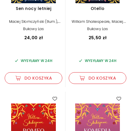
Sen nocy letniej
Otello
,
,
Maciej Słomczyński (tłum.)
William Shakespeare
Maciej
William Shakespeare
Słomczyński (tłum.)
Bukowy Las
Bukowy Las
24,00 zł
25,50 zł
WYSYŁAMY W 24H
WYSYŁAMY W 24H
DO KOSZYKA
DO KOSZYKA
4.00