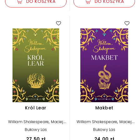
DO KOSZYKA
DO KOSZYKA
4.00
5.00
Król Lear
Makbet
,
,
William Shakespeare
Maciej
William Shakespeare
Maciej
Słomczyński (tłum.)
Słomczyński (tłum.)
Bukowy Las
Bukowy Las
27,50 zł
24,00 zł