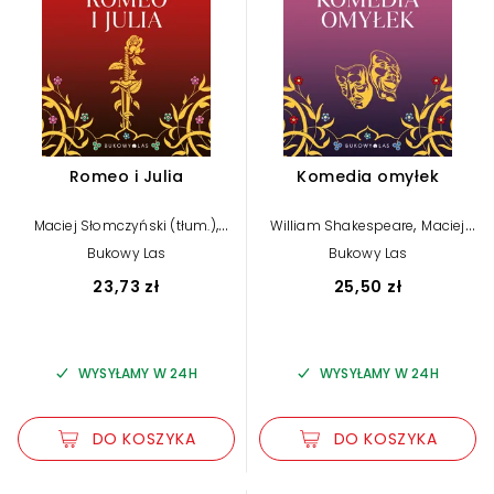
Romeo i Julia
Komedia omyłek
,
,
Maciej Słomczyński (tłum.)
William Shakespeare
Maciej
William Shakespeare
Słomczyński (tłum.)
Bukowy Las
Bukowy Las
23,73 zł
25,50 zł
WYSYŁAMY W 24H
WYSYŁAMY W 24H
DO KOSZYKA
DO KOSZYKA