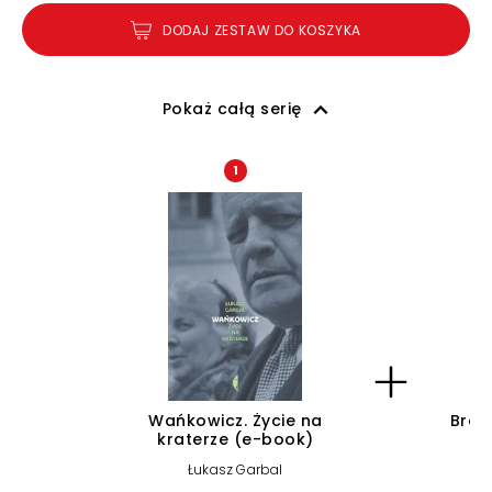
DODAJ ZESTAW DO KOSZYKA
Pokaż całą serię
1
Wańkowicz. Życie na
Brat
kraterze (e-book)
Łukasz Garbal