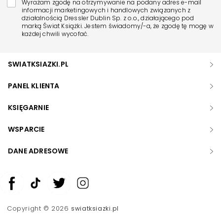
Wyrażam zgodę na otrzymywanie na podany adres e-mail
informacji marketingowych i handlowych związanych z
działalnością Dressler Dublin Sp. z o.o., działającego pod
marką Świat Książki. Jestem świadomy/-a, że zgodę tę mogę w
każdej chwili wycofać.
SWIATKSIAZKI.PL
PANEL KLIENTA
KSIĘGARNIE
WSPARCIE
DANE ADRESOWE
Zwiększ rozmiar czcionki
Zmniejsz rozmiar czcionki
Copyright © 2026
swiatksiazki.pl
Odwróć kolory