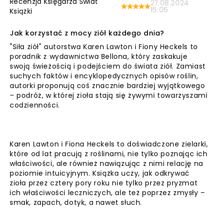
Recenzja Księgarza Świat
27.08.2024
15:05
Książki
Jak korzystać z mocy ziół każdego dnia?
"Siła ziół" autorstwa Karen Lawton i Fiony Heckels to
poradnik z wydawnictwa Bellona, który zaskakuje
swoją świeżością i podejściem do świata ziół. Zamiast
suchych faktów i encyklopedycznych opisów roślin,
autorki proponują coś znacznie bardziej wyjątkowego
– podróż, w której zioła stają się żywymi towarzyszami
codzienności.
Karen Lawton i Fiona Heckels to doświadczone zielarki,
które od lat pracują z roślinami, nie tylko poznając ich
właściwości, ale również nawiązując z nimi relację na
poziomie intuicyjnym. Książka uczy, jak odkrywać
zioła przez cztery pory roku nie tylko przez pryzmat
ich właściwości leczniczych, ale też poprzez zmysły –
smak, zapach, dotyk, a nawet słuch.