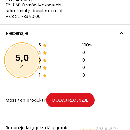
05-850 Ożarów Mazowiecki
sekretariat@dressler.com.pl
+48 22 733 50 00
Recenzje
5
100%
4
0
5,0
3
0
(2)
2
0
1
0
Masz ten produkt?
DODAJ RECENZJĘ
Recenzja Księgarza Księgarnie
29.09.2024