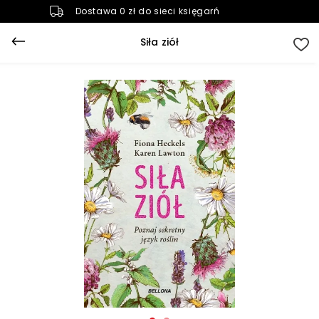
Dostawa 0 zł do sieci księgarń
Siła ziół