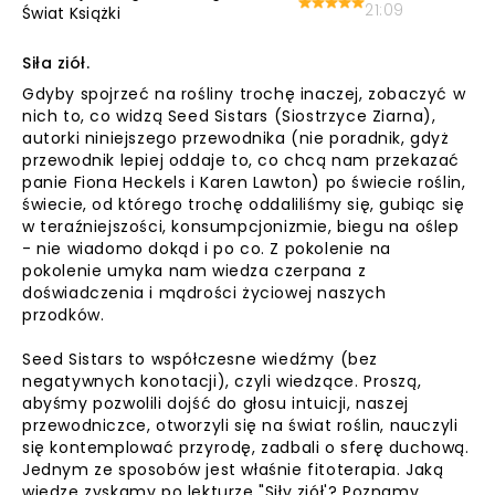
21:09
Świat Książki
Siła ziół.
Gdyby spojrzeć na rośliny trochę inaczej, zobaczyć w
nich to, co widzą Seed Sistars (Siostrzyce Ziarna),
autorki niniejszego przewodnika (nie poradnik, gdyż
przewodnik lepiej oddaje to, co chcą nam przekazać
panie Fiona Heckels i Karen Lawton) po świecie roślin,
świecie, od którego trochę oddaliliśmy się, gubiąc się
w teraźniejszości, konsumpcjonizmie, biegu na oślep
- nie wiadomo dokąd i po co. Z pokolenie na
pokolenie umyka nam wiedza czerpana z
doświadczenia i mądrości życiowej naszych
przodków.
Seed Sistars to współczesne wiedźmy (bez
negatywnych konotacji), czyli wiedzące. Proszą,
abyśmy pozwolili dojść do głosu intuicji, naszej
przewodniczce, otworzyli się na świat roślin, nauczyli
się kontemplować przyrodę, zadbali o sferę duchową.
Jednym ze sposobów jest właśnie fitoterapia. Jaką
wiedzę zyskamy po lekturze "Siły ziół'? Poznamy