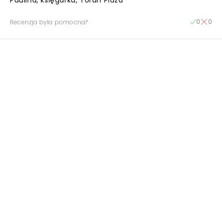
Paulina, księgarka, Toruń Plaza
0
0
Recenzja była pomocna?