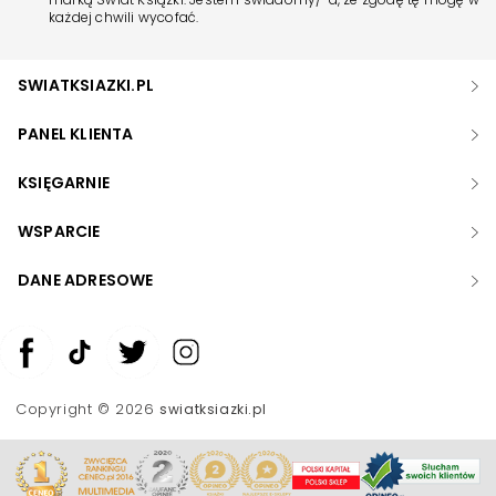
każdej chwili wycofać.
SWIATKSIAZKI.PL
PANEL KLIENTA
KSIĘGARNIE
WSPARCIE
DANE ADRESOWE
Zwiększ rozmiar czcionki
Zmniejsz rozmiar czcionki
Copyright © 2026
swiatksiazki.pl
Odwróć kolory
Skala szarości