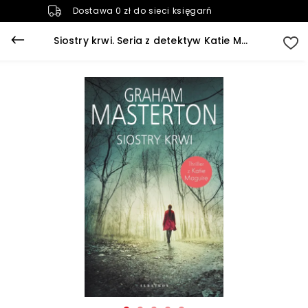
Dostawa 0 zł do sieci księgarń
Siostry krwi. Seria z detektyw Katie Maguire. Tom 5