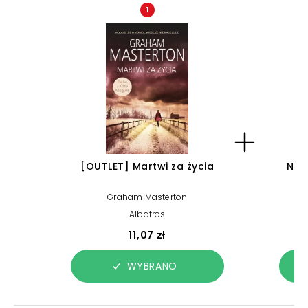
1
[OUTLET] Martwi za życia
Naw
Se
Graham Masterton
Albatros
11,07 zł
WYBRANO