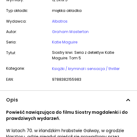
Typ okładki:
miękka okładka
Wydawca:
Albatros
Autor:
Graham Masterton
Seria:
Katie Maguire
Siostry krwi. Seria z detektyw Katie
Tytuł:
Maguire. Tom 5
Kategorie:
Książki / kryminał i sensacja / thriller
EAN:
9788382155983
Opis
Powieść nawiązująca do filmu Siostry magdalenki i do
prawdziwych wydarzeń.
W latach 70. w irlandzkim hrabstwie Galway, w ogrodzie
klasztoru, gdzie niegdyś mieścił się prowadzony przez