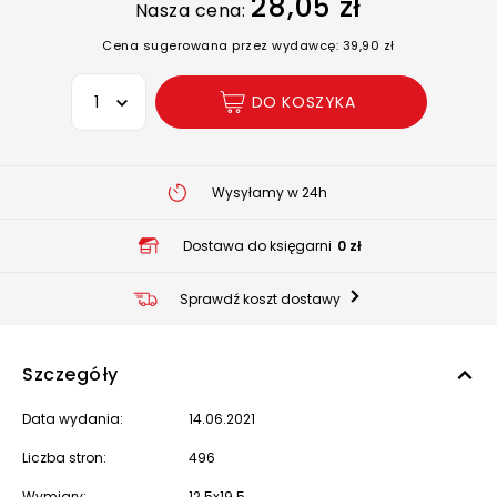
28,05 zł
Nasza cena:
Cena sugerowana przez wydawcę: 39,90 zł
Wybierz opcję
DO KOSZYKA
Wysyłamy w 24h
Dostawa do księgarni
0 zł
Sprawdź koszt dostawy
Szczegóły
Data wydania:
14.06.2021
Liczba stron:
496
Wymiary:
12.5x19.5