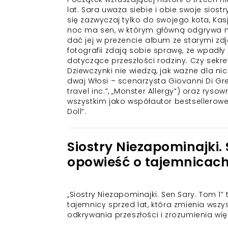
lat. Sara uważa siebie i obie swoje siost
się zazwyczaj tylko do swojego kota, Ka
noc ma sen, w którym główną odgrywa me
dać jej w prezencie album ze starymi zd
fotografii zdają sobie sprawę, że wpadły
dotyczące przeszłości rodziny. Czy sekr
Dziewczynki nie wiedzą, jak ważne dla ni
dwaj Włosi – scenarzysta Giovanni Di Gre
travel inc.”, „Monster Allergy”) oraz rys
wszystkim jako współautor bestselleroweg
Doll”.
Siostry Niezapominajki.
opowieść o tajemnicach 
„Siostry Niezapominajki. Sen Sary. Tom 1” 
tajemnicy sprzed lat, która zmienia wsz
odkrywania przeszłości i zrozumienia wię