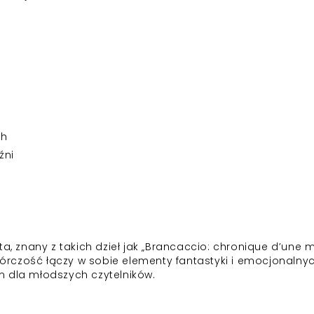
ch
źni
ta, znany z takich dzieł jak „Brancaccio: chronique d’une 
twórczość łączy w sobie elementy fantastyki i emocjonalny
m dla młodszych czytelników.