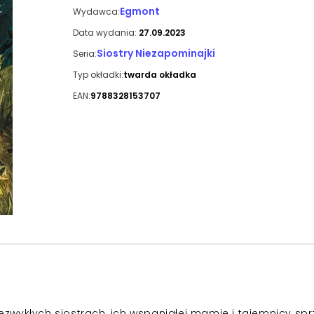
Egmont
Wydawca:
Data wydania:
27.09.2023
Siostry Niezapominajki
Seria:
Typ okładki:
twarda okładka
EAN:
9788328153707
niezwykłych siostrach, ich wspaniałej mamie i tajemnicy sp