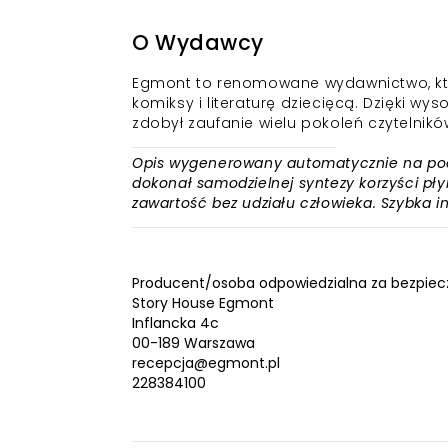
O Wydawcy
Egmont to renomowane wydawnictwo, któr
komiksy i literaturę dziecięcą. Dzięki w
zdobył zaufanie wielu pokoleń czytelnikó
Opis wygenerowany automatycznie na podst
dokonał samodzielnej syntezy korzyści płyn
zawartość bez udziału człowieka. Szybka 
Producent/osoba odpowiedzialna za bezpiec
Story House Egmont
Inflancka 4c
00-189 Warszawa
recepcja@egmont.pl
228384100