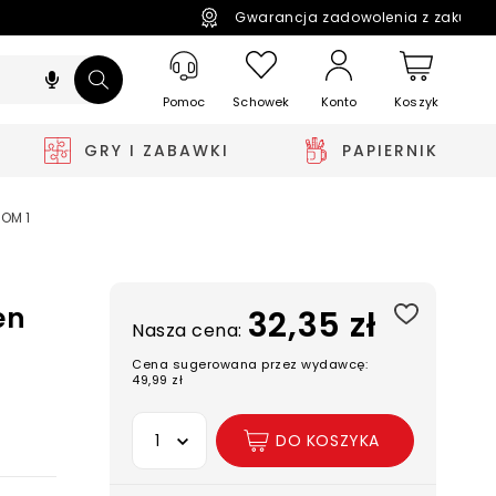
Gwarancja zadowolenia z zakupó
Pomoc
Schowek
Koszyk
Konto
GRY I ZABAWKI
PAPIERNIK
TOM 1
en
32,35 zł
Nasza cena:
Cena sugerowana przez wydawcę:
49,99 zł
Wybierz opcję
DO KOSZYKA