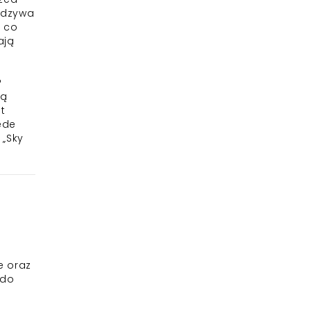
 odzywa
a co
ają
?
są
t
ede
 „Sky
e oraz
 do