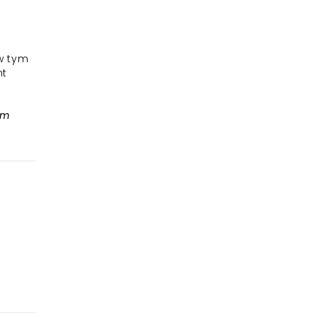
w tym
nt
tm