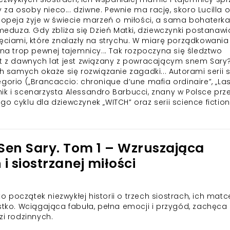
ry za osoby nieco... dziwne. Pewnie ma rację, skoro Lucilla
sjopeja żyje w świecie marzeń o miłości, a sama bohaterk
duza. Gdy zbliża się Dzień Matki, dziewczynki postanawi
jęciami, które znalazły na strychu. W miarę porządkowania
 na trop pewnej tajemnicy... Tak rozpoczyna się śledztwo
et z dawnych lat jest związany z powracającym snem Sary
ch samych okaże się rozwiązanie zagadki... Autorami serii 
gorio („Brancaccio: chronique d’une mafia ordinaire”, „Las
ownik i scenarzysta Alessandro Barbucci, znany w Polsce prz
o cyklu dla dziewczynek „WITCH” oraz serii science fiction
 Sen Sary. Tom 1 – Wzruszająca
i siostrzanej miłości
to początek niezwykłej historii o trzech siostrach, ich matc
ystko. Wciągająca fabuła, pełna emocji i przygód, zachęca
zi rodzinnych.