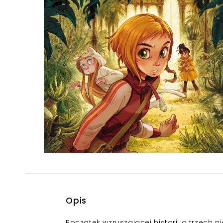
Powiększony kursor
Pomoc w czytaniu
Podkreślenie linków
Opis
Początek wzruszającej historii o trzech 