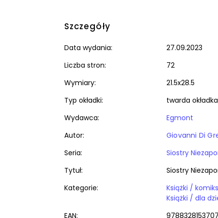
Szczegóły
Data wydania:
27.09.2023
Liczba stron:
72
Wymiary:
21.5x28.5
Typ okładki:
twarda okładka
Wydawca:
Egmont
Autor:
Giovanni Di Gr
Seria:
Siostry Niezapo
Tytuł:
Siostry Niezapo
Kategorie:
EAN:
978832815370