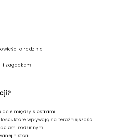
wieści o rodzinie
i i zagadkami
cji?
lacje między siostrami
ości, które wpływają na teraźniejszość
elacjami rodzinnymi
anej historii