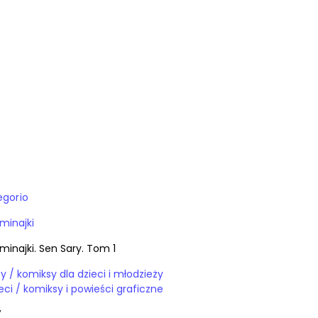
egorio
minajki
minajki. Sen Sary. Tom 1
Książki / komiksy / komiksy dla dzieci i młodzieży
Książki / dla dzieci / komiksy i powieści graficzne
7