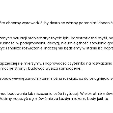
óre chcemy wprowadzić, by dostrzec własny potencjał i docenić
nych sytuacji problematycznych: lęki i katastroficzne myśli, b
, trudności w podejmowaniu decyzji, nieumiejętność stawiania gra
yć i znaleźć rozwiązanie, inaczej nie będziemy w stanie iść napr
 najczęściej się mierzymy, i naprowadza czytelnika na rozwiązania 
e mocne strony i budować wyższą samoocenę.
asobów wewnętrznych, które można rozwijać, aż do osiągnięcia 
moc budowania lub niszczenia osób i sytuacji. Wielokrotnie mówi
Musimy nauczyć się mówić nie za każdym razem, kiedy jest to