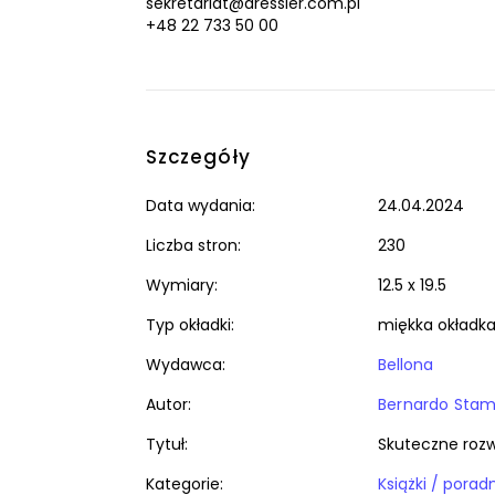
sekretariat@dressler.com.pl
+48 22 733 50 00
Szczegóły
Data wydania:
24.04.2024
Liczba stron:
230
Wymiary:
12.5 x 19.5
Typ okładki:
miękka okładk
Wydawca:
Bellona
Autor:
Bernardo Sta
Tytuł:
Skuteczne rozw
Kategorie: