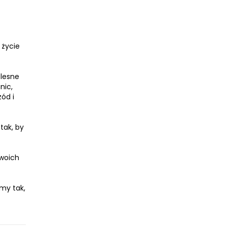
 życie
olesne
nic,
zód i
tak, by
swoich
my tak,