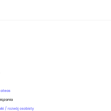
a
mateas
iązania
Książki / poradniki / rozwój osobisty