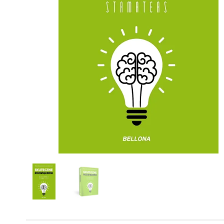
Powiększony kursor
Pomoc w czytaniu
Podkreślenie linków