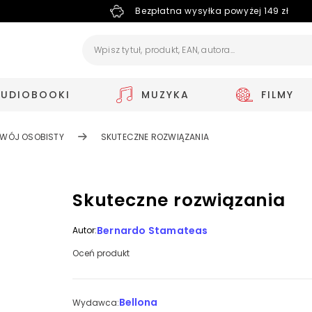
Bezpłatna wysyłka powyżej 149 zł
AUDIOBOOKI
MUZYKA
FILMY
WÓJ OSOBISTY
SKUTECZNE ROZWIĄZANIA
Skuteczne rozwiązania
Bernardo Stamateas
Autor:
Oceń produkt
Bellona
Wydawca: