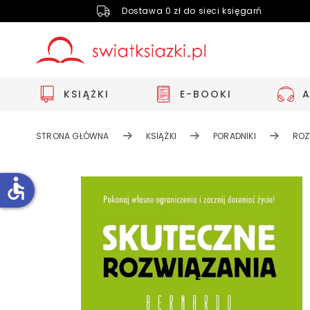
Dostawa 0 zł do sieci księgarń
KSIĄŻKI
E-BOOKI
STRONA GŁÓWNA
KSIĄŻKI
PORADNIKI
ROZ
accessible
Zwiększ rozmiar czcionki
Zmniejsz rozmiar czcionki
Odwróć kolory
Skala szarości