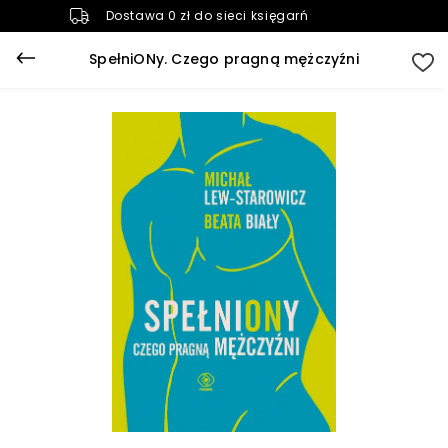
Dostawa 0 zł do sieci księgarń
SpełniONy. Czego pragną mężczyźni