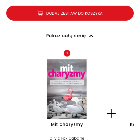
DODAJ ZESTAW DO KOSZYKA
Pokaż całą serię
1
Mit charyzmy
Kobi
Olivia Fox Cabane