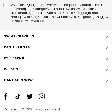
Wyrażam zgodę na otrzymywanie na podany adres e-mail
informacji marketingowych i handlowych związanych z
działalnością Dressler Dublin Sp. z o.o., działającego pod
marką Świat Książki. Jestem świadomy/-a, że zgodę tę mogę w
każdej chwili wycofać.
SWIATKSIAZKI.PL
PANEL KLIENTA
KSIĘGARNIE
WSPARCIE
DANE ADRESOWE
Zwiększ rozmiar czcionki
Zmniejsz rozmiar czcionki
Copyright © 2026
swiatksiazki.pl