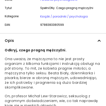
Tytuł:
SpełniONy. Czego pragną mężczyźni
Kategorie:
Książki / poradniki / psychologia
EAN:
9788383380599
Opis
Odkryj, czego pragną mężczyźni.
Ona uważa, że mężczyzna to nie jest prosty
organizm z kilkoma funkcjami i instrukcją obsługi na
pół strony. To mit, że kobieta pragnie miłości, a
mężczyzna tylko seksu. Beata Biały, dziennikarka i
pisarka, bierze w obronę mężczyzn, udowadniając,
że ich potrzeby i pragnienia są dużo bardziej
skomplikowane.
On, profesor Michał Lew-Starowicz, seksuolog z
ogromnym doświadczeniem, wie, co tak naprawdę
kryje się w męskich głowach.