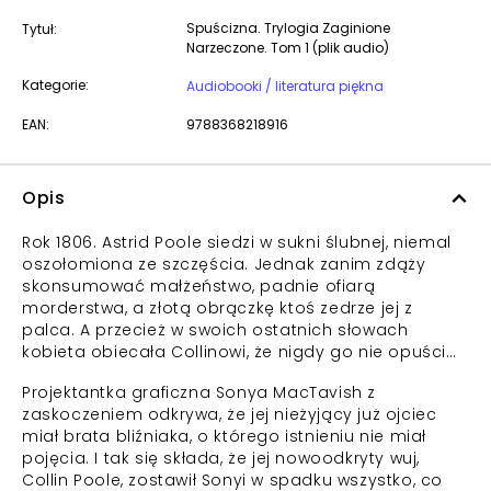
Spuścizna. Trylogia Zaginione
Tytuł:
Narzeczone. Tom 1 (plik audio)
Kategorie:
Audiobooki / literatura piękna
EAN:
9788368218916
Opis
Rok 1806. Astrid Poole siedzi w sukni ślubnej, niemal
oszołomiona ze szczęścia. Jednak zanim zdąży
skonsumować małżeństwo, padnie ofiarą
morderstwa, a złotą obrączkę ktoś zedrze jej z
palca. A przecież w swoich ostatnich słowach
kobieta obiecała Collinowi, że nigdy go nie opuści…
Projektantka graficzna Sonya MacTavish z
zaskoczeniem odkrywa, że jej nieżyjący już ojciec
miał brata bliźniaka, o którego istnieniu nie miał
pojęcia. I tak się składa, że jej nowoodkryty wuj,
Collin Poole, zostawił Sonyi w spadku wszystko, co