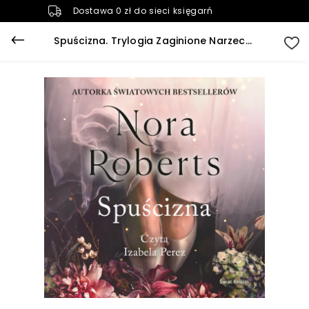
Dostawa 0 zł do sieci księgarń
Spuścizna. Trylogia Zaginione Narzeczone. Tom 1 (plik audio)