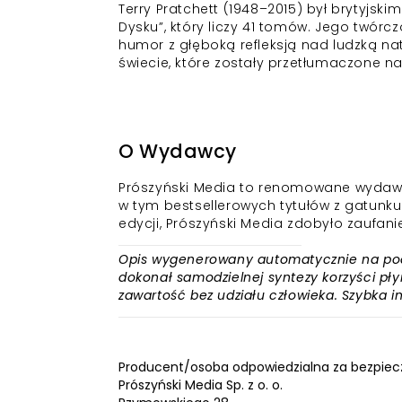
Terry Pratchett (1948–2015) był brytyjsk
Dysku”, który liczy 41 tomów. Jego twór
humor z głęboką refleksją nad ludzką na
świecie, które zostały przetłumaczone na 
O Wydawcy
Prószyński Media to renomowane wydawnictw
w tym bestsellerowych tytułów z gatunku
edycji, Prószyński Media zdobyło zaufani
Opis wygenerowany automatycznie na podst
dokonał samodzielnej syntezy korzyści płyn
zawartość bez udziału człowieka. Szybka 
Producent/osoba odpowiedzialna za bezpiec
Prószyński Media Sp. z o. o.