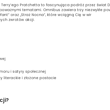
a Terry’ego Pratchetta to fascynująca podróż przez świat D
z poważnymi tematami. Omnibus zawiera trzy niezwykłe pow
efant” oraz „Straż Nocna”, które wciągną Cię w wir
ych zwrotów akcji.
wej
oru i satyry społecznej
 literackie i złożone postacie
cji?