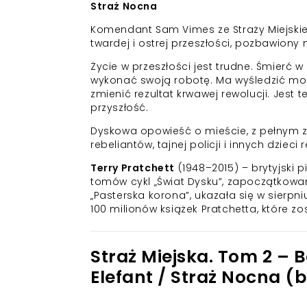
Straż Nocna
Komendant Sam Vimes ze Straży Miejskiej
twardej i ostrej przeszłości, pozbawiony
Życie w przeszłości jest trudne. Śmierć w
wykonać swoją robotę. Ma wyśledzić mord
zmienić rezultat krwawej rewolucji. Jest t
przyszłość.
Dyskowa opowieść o mieście, z pełnym 
rebeliantów, tajnej policji i innych dziec
Terry Pratchett
(1948–2015) – brytyjski p
tomów cykl „Świat Dysku”, zapoczątkowany
„Pasterska korona”, ukazała się w sierpn
100 milionów książek Pratchetta, które zo
Straż Miejska. Tom 2 – 
Elefant / Straż Nocna (