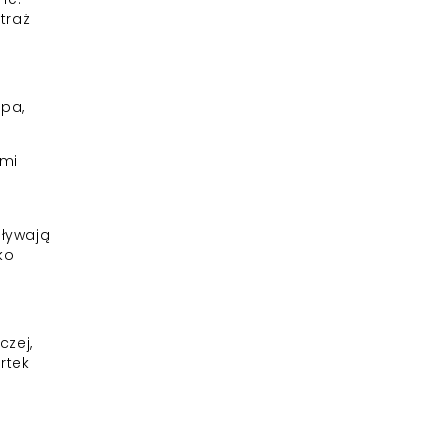
Straż
spa,
ymi
pływają
ko
czej,
rtek