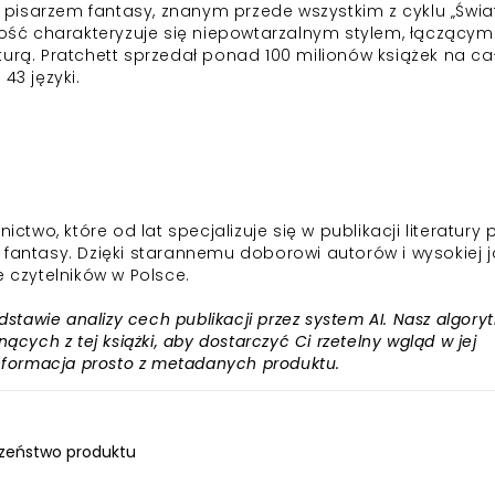
im pisarzem fantasy, znanym przede wszystkim z cyklu „Świa
czość charakteryzuje się niepowtarzalnym stylem, łączącym
turą. Pratchett sprzedał ponad 100 milionów książek na c
43 języki.
o, które od lat specjalizuje się w publikacji literatury p
 fantasy. Dzięki starannemu doborowi autorów i wysokiej j
e czytelników w Polsce.
awie analizy cech publikacji przez system AI. Nasz algory
ących z tej książki, aby dostarczyć Ci rzetelny wgląd w jej
informacja prosto z metadanych produktu.
zeństwo produktu