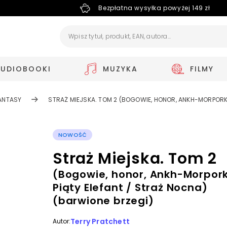
Bezpłatna wysyłka powyżej 149 zł
AUDIOBOOKI
MUZYKA
FILMY
ANTASY
STRAŻ MIEJSKA. TOM 2 (BOGOWIE, HONOR, ANKH-MORPORK 
NOWOŚĆ
Straż Miejska. Tom 2
(Bogowie, honor, Ankh-Morpork
Piąty Elefant / Straż Nocna)
(barwione brzegi)
Terry Pratchett
Autor: