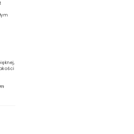
t
ałym
ięknej,
akości
tm