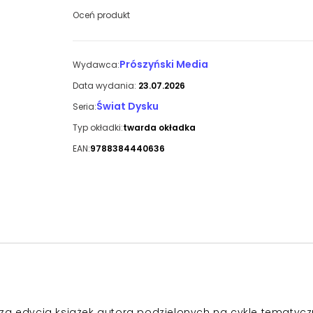
Oceń produkt
Prószyński Media
Wydawca:
Data wydania:
23.07.2026
Świat Dysku
Seria:
Typ okładki:
twarda okładka
EAN:
9788384440636
za edycja książek autora podzielonych na cykle tematycz