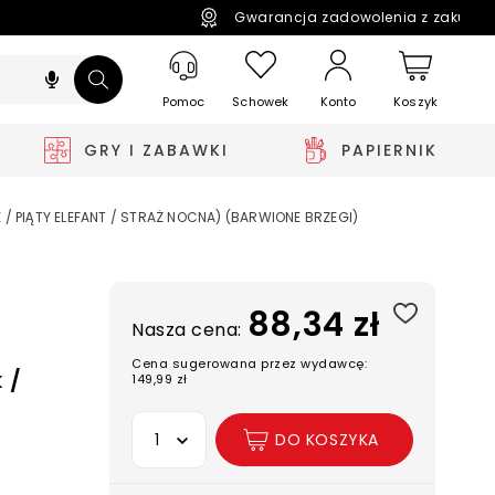
Gwarancja zadowolenia z zakupó
Pomoc
Schowek
Koszyk
Konto
GRY I ZABAWKI
PAPIERNIK
/ PIĄTY ELEFANT / STRAŻ NOCNA) (BARWIONE BRZEGI)
88,34 zł
Nasza cena:
Cena sugerowana przez wydawcę:
 /
149,99 zł
Wybierz opcję
DO KOSZYKA