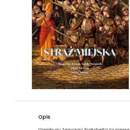
Powiększony kursor
Pomoc w czytaniu
Podkreślenie linków
Opis
Omnibusy Terry’ego Pratchetta to pierws