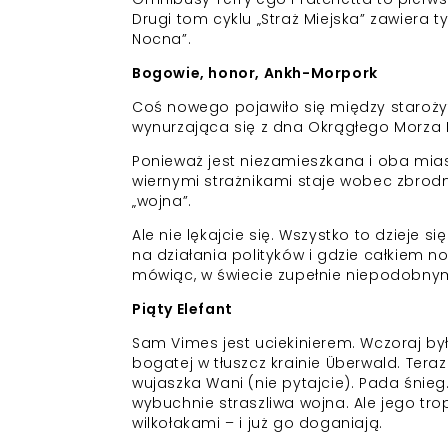
Drugi tom cyklu „Straż Miejska” zawiera t
Nocna”.
Bogowie, honor, Ankh-Morpork
Coś nowego pojawiło się między starożyt
wynurzająca się z dna Okrągłego Morza 
Ponieważ jest niezamieszkana i oba mia
wiernymi strażnikami staje wobec zbrodni
„wojna”.
Ale nie lękajcie się. Wszystko to dzieje 
na działania polityków i gdzie całkiem no
mówiąc, w świecie zupełnie niepodobnym,
Piąty Elefant
Sam Vimes jest uciekinierem. Wczoraj b
bogatej w tłuszcz krainie Überwald. Ter
wujaszka Wani (nie pytajcie). Pada śnieg. J
wybuchnie straszliwa wojna. Ale jego tro
wilkołakami – i już go doganiają.