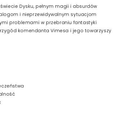
 świecie Dysku, pełnym magii i absurdów
dialogom i nieprzewidywalnym sytuacjom
nymi problemami w przebraniu fantastyki
przygód komendanta Vimesa i jego towarzyszy
ieczeństwa
dalność
ć