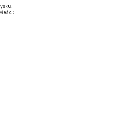
ysku,
ieści: