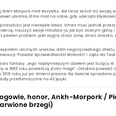
 Ankh-Morpork miał wszystko. Ale teraz wrócił do swojej w
 nawet ubrania, które miał na sobie, gdy uderzyła błyskawic
 przeszłości jest niezwykle łatwa. Vimes musi jednak przeży
ercę, nauczyć swoje młodsze ja, jak być dobrym gliną, i
eż pewien problem: jeśli wygra, straci żonę, straci dziecko, 
zespołem ulicznych urwisów, dam negocjowalnego afektu,
i rewolucji. Prawda! Sprawiedliwość! Wolność! I Jajko Na Twa
isarz fantasy. Jego najsłynniejszym dziełem jest liczący 41
 w 1983 roku powieścią „Kolor magii”. Ostatnia powieść c
iu 2015 roku, już po śmierci pisarza. Na świecie sprzedano
stały przetłumaczone na 43 języki.
Bogowie, honor, Ankh-Morpork / Pi
barwione brzegi)