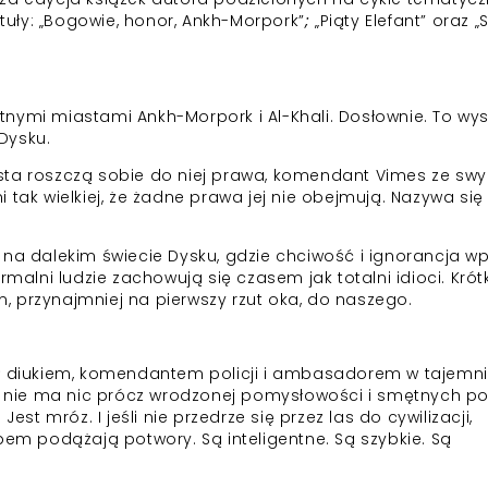
ytuły: „Bogowie, honor, Ankh-Morpork”
;
„Piąty Elefant” oraz „
nymi miastami Ankh-Morpork i Al-Khali. Dosłownie. To wy
Dysku.
sta roszczą sobie do niej prawa, komendant Vimes ze sw
 tak wielkiej, że żadne prawa jej nie obejmują. Nazywa się
się na dalekim świecie Dysku, gdzie chciwość i ignorancja w
rmalni ludzie zachowują się czasem jak totalni idioci. Krót
 przynajmniej na pierwszy rzut oka, do naszego.
ył diukiem, komendantem policji i ambasadorem w tajemni
az nie ma nic prócz wrodzonej pomysłowości i smętnych po
est mróz. I jeśli nie przedrze się przez las do cywilizacji,
pem podążają potwory. Są inteligentne. Są szybkie. Są