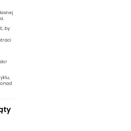
łasnej
a.
ć, by
straci
rdo!
yklu,
 ponad
ąty