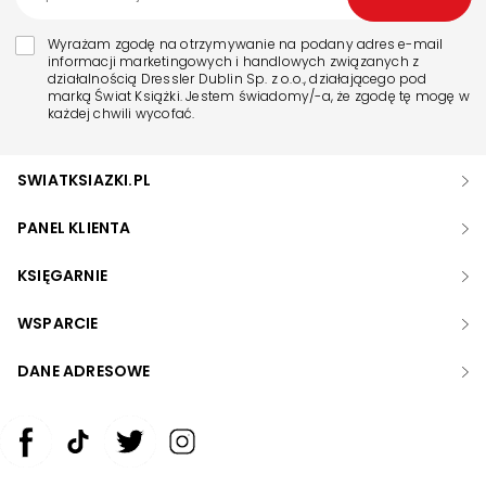
Wyrażam zgodę na otrzymywanie na podany adres e-mail
informacji marketingowych i handlowych związanych z
działalnością Dressler Dublin Sp. z o.o., działającego pod
marką Świat Książki. Jestem świadomy/-a, że zgodę tę mogę w
każdej chwili wycofać.
SWIATKSIAZKI.PL
PANEL KLIENTA
KSIĘGARNIE
WSPARCIE
DANE ADRESOWE
Zwiększ rozmiar czcionki
Zmniejsz rozmiar czcionki