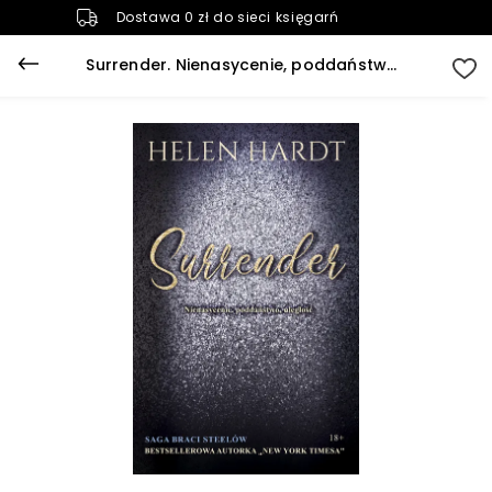
Dostawa 0 zł do sieci księgarń
Surrender. Nienasycenie, poddaństwo, uległość (e-book)