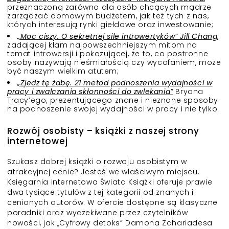
przeznaczoną zarówno dla osób chcących mądrze
zarządzać domowym budżetem, jak też tych z nas,
których interesują rynki giełdowe oraz inwestowanie;
„Moc ciszy. O sekretnej sile introwertyków” Jill Chang
,
zadającej kłam najpowszechniejszym mitom na
temat introwersji i pokazującej, że to, co postronne
osoby nazywają nieśmiałością czy wycofaniem, może
być naszym wielkim atutem;
„Zjedz tę żabę. 21 metod podnoszenia wydajności w
pracy i zwalczania skłonności do zwlekania”
Bryana
Tracy’ego, prezentującego znane i nieznane sposoby
na podnoszenie swojej wydajności w pracy i nie tylko.
Rozwój osobisty – książki z naszej strony
internetowej
Szukasz dobrej książki o rozwoju osobistym w
atrakcyjnej cenie? Jesteś we właściwym miejscu.
Księgarnia internetowa Świata Książki oferuje prawie
dwa tysiące tytułów z tej kategorii od znanych i
cenionych autorów. W ofercie dostępne są klasyczne
poradniki oraz wyczekiwane przez czytelników
nowości, jak „Cyfrowy detoks” Damona Zahariadesa