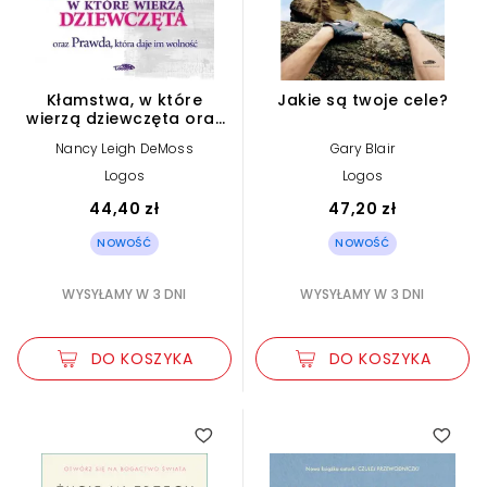
Kłamstwa, w które
Jakie są twoje cele?
wierzą dziewczęta oraz
Prawda, która daje im
Nancy Leigh DeMoss
Gary Blair
wolność
Logos
Logos
44,40 zł
47,20 zł
NOWOŚĆ
NOWOŚĆ
WYSYŁAMY W 3 DNI
WYSYŁAMY W 3 DNI
DO KOSZYKA
DO KOSZYKA