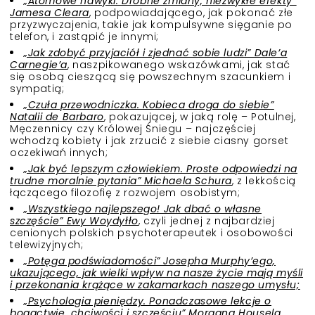
„Atomowe nawyki. Drobne zmiany, niezwykłe efekty”
Jamesa Cleara
, podpowiadającego, jak pokonać złe
przyzwyczajenia, takie jak kompulsywne sięganie po
telefon, i zastąpić je innymi;
„Jak zdobyć przyjaciół i zjednać sobie ludzi” Dale’a
Carnegie’a
, naszpikowanego wskazówkami, jak stać
się osobą cieszącą się powszechnym szacunkiem i
sympatią;
„Czuła przewodniczka. Kobieca droga do siebie”
Natalii de Barbaro
, pokazującej, w jaką rolę – Potulnej,
Męczennicy czy Królowej Śniegu – najczęściej
wchodzą kobiety i jak zrzucić z siebie ciasny gorset
oczekiwań innych;
„Jak być lepszym człowiekiem. Proste odpowiedzi na
trudne moralnie pytania” Michaela Schura
, z lekkością
łączącego filozofię z rozwojem osobistym;
„Wszystkiego najlepszego! Jak dbać o własne
szczęście” Ewy Woydyłło
, czyli jednej z najbardziej
cenionych polskich psychoterapeutek i osobowości
telewizyjnych;
„Potęga podświadomości” Josepha Murphy’ego,
ukazującego, jak wielki wpływ na nasze życie mają myśli
i przekonania krążące w zakamarkach naszego umysłu;
„Psychologia pieniędzy. Ponadczasowe lekcje o
bogactwie, chciwości i szczęściu” Morgana Housela
,