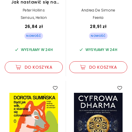
Jak nastawić się na
działanie, przestać
Peter Hollins
Andrea De Simone
nadmiernie analizować i
zmienić swoje życie
Sensus, Helion
Feeria
26,84 zł
28,91 zł
NOWOŚĆ
NOWOŚĆ
WYSYŁAMY W 24H
WYSYŁAMY W 24H
DO KOSZYKA
DO KOSZYKA