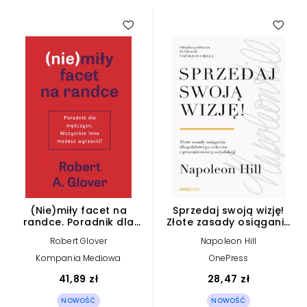
(Nie)miły facet na
Sprzedaj swoją wizję!
randce. Poradnik dla
Złote zasady osiągania
mężczyzn. Wszystkie inne
długofalowego sukcesu i
Robert Glover
Napoleon Hill
możesz wyrzucić
gwarantowanej
satysfakcji
Kompania Mediowa
OnePress
41,89 zł
28,47 zł
NOWOŚĆ
NOWOŚĆ