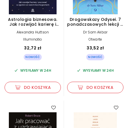
Astrologia biznesowa.
Drogowskazy Odysei. 7
Jak rozwijać karierę i
ponadczasowych lekcji o
pracować w zgodzie ze
wytrwałości, tożsamości
Alexandra Huttson
Dr Sam Akbar
swoim kosmogramem
i wędrówce przez życie
Illuminatio
Otwarte
32,72 zł
33,52 zł
NOWOŚĆ
NOWOŚĆ
WYSYŁAMY W 24H
WYSYŁAMY W 24H
DO KOSZYKA
DO KOSZYKA