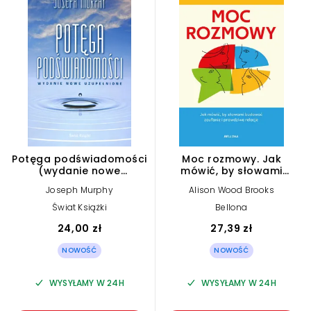
Potęga podświadomości
Moc rozmowy. Jak
(wydanie nowe
mówić, by słowami
uzupełnione)
budować zaufanie i
Joseph Murphy
Alison Wood Brooks
prawdziwe relacje
Świat Książki
Bellona
24,00 zł
27,39 zł
NOWOŚĆ
NOWOŚĆ
WYSYŁAMY W 24H
WYSYŁAMY W 24H