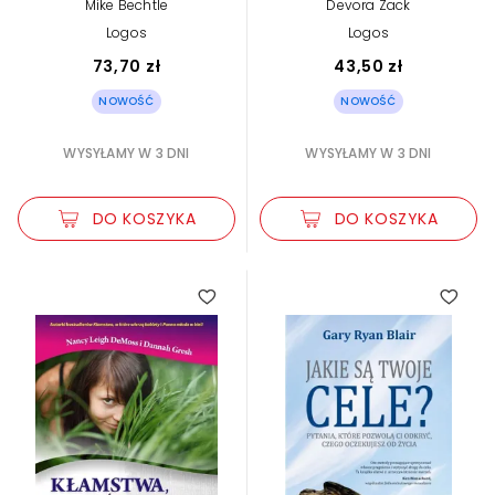
Mike Bechtle
Devora Zack
i skutecznie
Logos
Logos
73,70 zł
43,50 zł
NOWOŚĆ
NOWOŚĆ
WYSYŁAMY W 3 DNI
WYSYŁAMY W 3 DNI
DO KOSZYKA
DO KOSZYKA