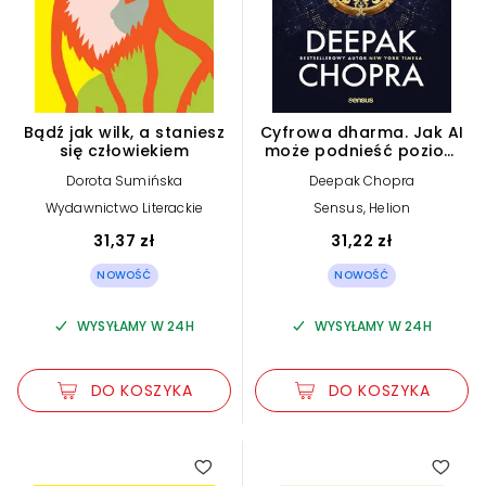
Bądź jak wilk, a staniesz
Cyfrowa dharma. Jak AI
się człowiekiem
może podnieść poziom
inteligencji duchowej i
Dorota Sumińska
Deepak Chopra
poczucia osobistego
dobrostanu
Wydawnictwo Literackie
Sensus, Helion
31,37 zł
31,22 zł
NOWOŚĆ
NOWOŚĆ
WYSYŁAMY W 24H
WYSYŁAMY W 24H
DO KOSZYKA
DO KOSZYKA