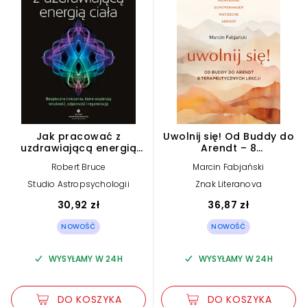
Jak pracować z
Uwolnij się! Od Buddy do
uzdrawiającą energią
Arendt – 8
ciała
terapeutycznych lekcji
Robert Bruce
Marcin Fabjański
Studio Astropsychologii
Znak Literanova
30,92 zł
36,87 zł
NOWOŚĆ
NOWOŚĆ
WYSYŁAMY W 24H
WYSYŁAMY W 24H
DO KOSZYKA
DO KOSZYKA