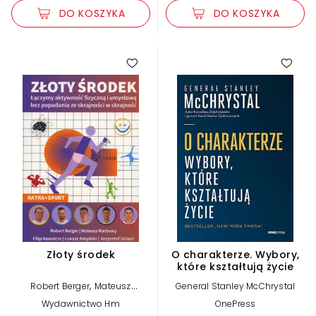
DO KOSZYKA
DO KOSZYKA
Złoty środek
O charakterze. Wybory,
które kształtują życie
,
Robert Berger
Mateusz
General Stanley McChrystal
,
,
Karbowy
Filip Kowalcze
Łukasz
Wydawnictwo Hm
OnePress
,
Rotyński
Krzysztof Siciarz