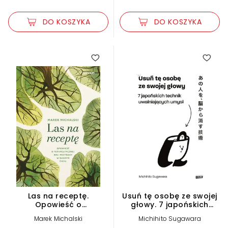
DO KOSZYKA
DO KOSZYKA
Las na receptę.
Usuń tę osobę ze swojej
Opowieść o
głowy. 7 japońskich
terapeutycznej roli
technik uwalniających
Marek Michalski
Michihito Sugawara
przyrody w naszym życiu
umysł