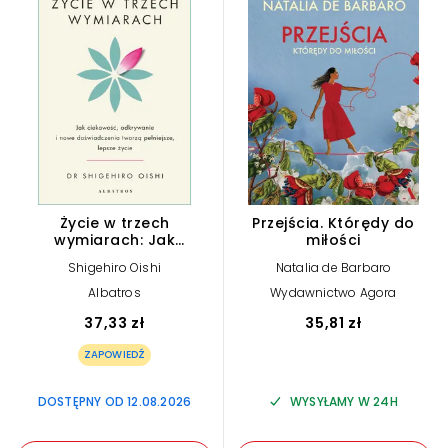
Życie w trzech
Przejścia. Którędy do
wymiarach: Jak
miłości
ciekawość, odkrywanie i
Shigehiro Oishi
Natalia de Barbaro
doświadczenie tworzą
pełniejsze, lepsze życie
Albatros
Wydawnictwo Agora
37,33 zł
35,81 zł
ZAPOWIEDŹ
DOSTĘPNY OD 12.08.2026
WYSYŁAMY W 24H