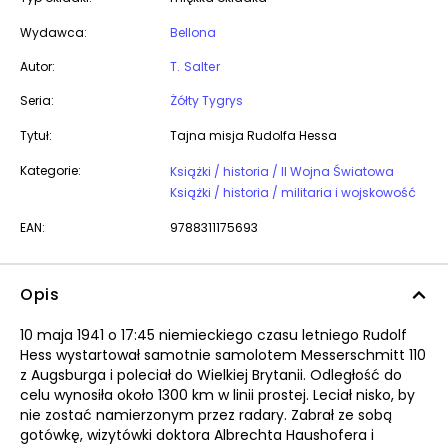
Wydawca:
Bellona
Autor:
T. Salter
Seria:
Żółty Tygrys
Tytuł:
Tajna misja Rudolfa Hessa
Kategorie:
Książki / historia / II Wojna Światowa
Książki / historia / militaria i wojskowość
EAN:
9788311175693
Opis
10 maja 1941 o 17:45 niemieckiego czasu letniego Rudolf
Hess wystartował samotnie samolotem Messerschmitt 110
z Augsburga i poleciał do Wielkiej Brytanii. Odległość do
celu wynosiła około 1300 km w linii prostej. Leciał nisko, by
nie zostać namierzonym przez radary. Zabrał ze sobą
gotówkę, wizytówki doktora Albrechta Haushofera i