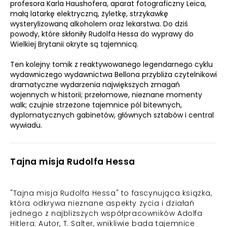
profesora Karla Haushofera, aparat fotograficzny Leica,
małą latarkę elektryczną, żyletkę, strzykawkę
wysterylizowaną alkoholem oraz lekarstwa. Do dziś
powody, które skłoniły Rudolfa Hessa do wyprawy do
Wielkiej Brytanii okryte są tajemnicą.
Ten kolejny tomik z reaktywowanego legendarnego cyklu
wydawniczego wydawnictwa Bellona przybliża czytelnikowi
dramatyczne wydarzenia największych zmagań
wojennych w historii; przełomowe, nieznane momenty
walk; czujnie strzeżone tajemnice pól bitewnych,
dyplomatycznych gabinetów, głównych sztabów i central
wywiadu.
Tajna misja Rudolfa Hessa
"Tajna misja Rudolfa Hessa" to fascynująca książka,
która odkrywa nieznane aspekty życia i działań
jednego z najbliższych współpracowników Adolfa
Hitlera. Autor, T. Salter, wnikliwie bada tajemnice