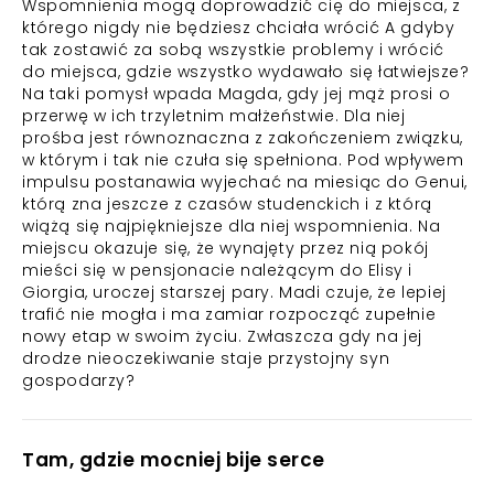
Wspomnienia mogą doprowadzić cię do miejsca, z
którego nigdy nie będziesz chciała wrócić A gdyby
tak zostawić za sobą wszystkie problemy i wrócić
do miejsca, gdzie wszystko wydawało się łatwiejsze?
Na taki pomysł wpada Magda, gdy jej mąż prosi o
przerwę w ich trzyletnim małżeństwie. Dla niej
prośba jest równoznaczna z zakończeniem związku,
w którym i tak nie czuła się spełniona. Pod wpływem
impulsu postanawia wyjechać na miesiąc do Genui,
którą zna jeszcze z czasów studenckich i z którą
wiążą się najpiękniejsze dla niej wspomnienia. Na
miejscu okazuje się, że wynajęty przez nią pokój
mieści się w pensjonacie należącym do Elisy i
Giorgia, uroczej starszej pary. Madi czuje, że lepiej
trafić nie mogła i ma zamiar rozpocząć zupełnie
nowy etap w swoim życiu. Zwłaszcza gdy na jej
drodze nieoczekiwanie staje przystojny syn
gospodarzy?
Tam, gdzie mocniej bije serce