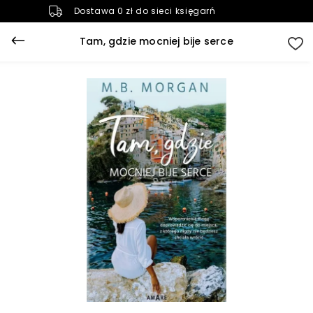
Dostawa 0 zł do sieci księgarń
Tam, gdzie mocniej bije serce