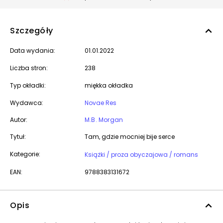
Szczegóły
Data wydania:
01.01.2022
Liczba stron:
238
Typ okładki:
miękka okładka
Wydawca:
Novae Res
Autor:
M.B. Morgan
Tytuł:
Tam, gdzie mocniej bije serce
Kategorie:
Książki / proza obyczajowa / romans
EAN:
9788383131672
Opis