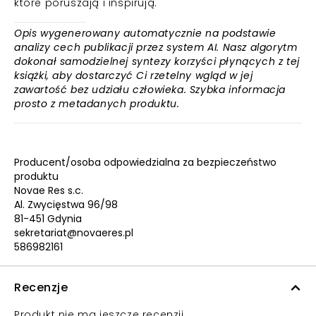
które poruszają i inspirują.
Opis wygenerowany automatycznie na podstawie
analizy cech publikacji przez system AI. Nasz algorytm
dokonał samodzielnej syntezy korzyści płynących z tej
książki, aby dostarczyć Ci rzetelny wgląd w jej
zawartość bez udziału człowieka. Szybka informacja
prosto z metadanych produktu.
Producent/osoba odpowiedzialna za bezpieczeństwo
produktu
Novae Res s.c.
Al. Zwycięstwa 96/98
81-451 Gdynia
sekretariat@novaeres.pl
586982161
Recenzje
Produkt nie ma jeszcze recenzji.