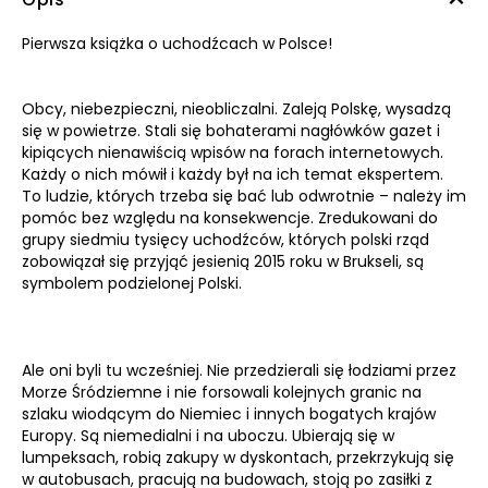
Pierwsza książka o uchodźcach w Polsce!
Obcy, niebezpieczni, nieobliczalni. Zaleją Polskę, wysadzą
się w powietrze. Stali się bohaterami nagłówków gazet i
kipiących nienawiścią wpisów na forach internetowych.
Każdy o nich mówił i każdy był na ich temat ekspertem.
To ludzie, których trzeba się bać lub odwrotnie – należy im
pomóc bez względu na konsekwencje. Zredukowani do
grupy siedmiu tysięcy uchodźców, których polski rząd
zobowiązał się przyjąć jesienią 2015 roku w Brukseli, są
symbolem podzielonej Polski.
Ale oni byli tu wcześniej. Nie przedzierali się łodziami przez
Morze Śródziemne i nie forsowali kolejnych granic na
szlaku wiodącym do Niemiec i innych bogatych krajów
Europy. Są niemedialni i na uboczu. Ubierają się w
lumpeksach, robią zakupy w dyskontach, przekrzykują się
w autobusach, pracują na budowach, stoją po zasiłki z