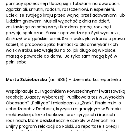
pomocy społecznej i tłoczą się z tobołami na dworcach.
Zgorzkniali, smutni, radośni, roszczeniowi, niespełnieni.
Uciekli ze swojego kraju przed wojną, prześladowaniami lub
ludzkim gniewem. Musieli wyjechać z dnia na dzień,
zostawiając za sobą wszystko: dom, pracę, rodzinę i
pozycję społeczną. Yasser oprowadzał po Syrii wycieczki,
Ali służył w afgańskiej armii, Szirin walczyła w Iranie o prawa
kobiet, B. pracowała jako tłumaczka dla amerykańskich
wojsk w Iraku. Bez względu na to, jak długo są w Polsce,
marzą o powrocie do domu. Bo tylko tam mogą być w
pełni sobą.
Marta Zdzieborska
(ur. 1986) – dziennikarka, reporterka
Współpracuje z „Tygodnikiem Powszechnym” i warszawską
redakcją „Gazety Wyborczej”. Publikowała też w „Wysokich
Obcasach”, „Polityce” i miesięczniku „Znak”. Pisała m.in. o
uchodźcach z Donbasu, kryzysie migracyjnym w Europie,
mołdawskiej aferze bankowej oraz syryjskich i irackich
rodzinach, które bezskutecznie czekały w Atenach na
unijny program relokacji do Polski. Za reportaże z Grecji i