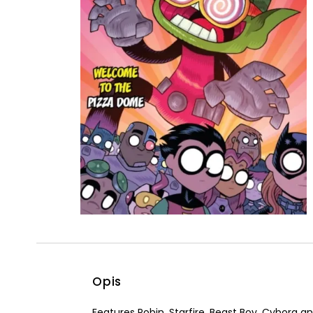
Powiększony kursor
Pomoc w czytaniu
Podkreślenie linków
Opis
Features Robin, Starfire, Beast Boy, Cyborg a