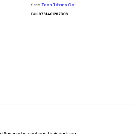
Teen Titans Go!
Seria:
EAN:
9781401267308
nd Raven who continue their partying.