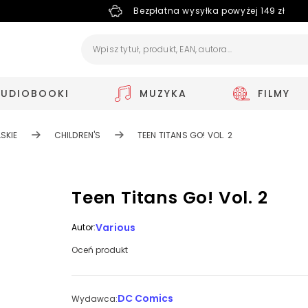
Bezpłatna wysyłka powyżej 149 zł
AUDIOBOOKI
MUZYKA
FILMY
SKIE
CHILDREN'S
TEEN TITANS GO! VOL. 2
Teen Titans Go! Vol. 2
Various
Autor:
Oceń produkt
DC Comics
Wydawca: