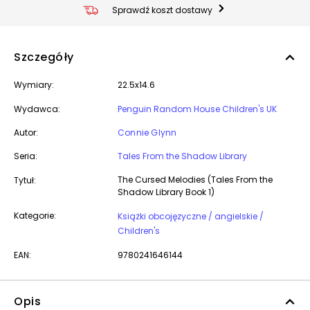
Sprawdź koszt dostawy
Szczegóły
Wymiary:
22.5x14.6
Wydawca:
Penguin Random House Children's UK
Autor:
Connie Glynn
Seria:
Tales From the Shadow Library
The Cursed Melodies (Tales From the
Tytuł:
Shadow Library Book 1)
Kategorie:
Książki obcojęzyczne / angielskie /
Children's
EAN:
9780241646144
Opis