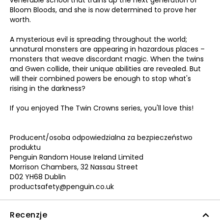
venerable school that trains up the next generation of
Bloom Bloods, and she is now determined to prove her
worth.
A mysterious evil is spreading throughout the world;
unnatural monsters are appearing in hazardous places –
monsters that weave discordant magic. When the twins
and Gwen collide, their unique abilities are revealed. But
will their combined powers be enough to stop what's
rising in the darkness?
If you enjoyed The Twin Crowns series, you'll love this!
Producent/osoba odpowiedzialna za bezpieczeństwo
produktu
Penguin Random House Ireland Limited
Morrison Chambers, 32 Nassau Street
D02 YH68 Dublin
productsafety@penguin.co.uk
Recenzje