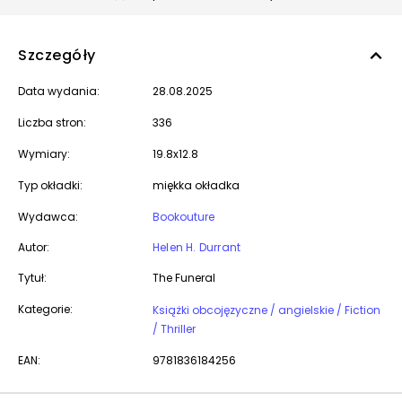
Szczegóły
Data wydania:
28.08.2025
Liczba stron:
336
Wymiary:
19.8x12.8
Typ okładki:
miękka okładka
Wydawca:
Bookouture
Autor:
Helen H. Durrant
Tytuł:
The Funeral
Kategorie:
Książki obcojęzyczne / angielskie / Fiction
/ Thriller
EAN:
9781836184256