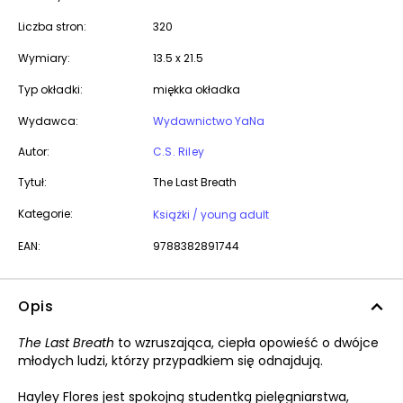
Liczba stron:
320
Wymiary:
13.5 x 21.5
Typ okładki:
miękka okładka
Wydawca:
Wydawnictwo YaNa
Autor:
C.S. Riley
Tytuł:
The Last Breath
Kategorie:
Książki / young adult
EAN:
9788382891744
Opis
The Last Breath
to wzruszająca, ciepła opowieść o dwójce
młodych ludzi, którzy przypadkiem się odnajdują.
Hayley Flores jest spokojną studentką pielęgniarstwa,