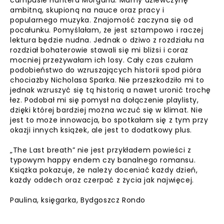
campusie Huntera Morgana. Mamy dziewczynę
ambitną, skupioną na nauce oraz pracy i
popularnego muzyka. Znajomość zaczyna się od
pocałunku. Pomyślałam, że jest sztampowo i raczej
lektura będzie nudna. Jednak o dziwo z rozdziału na
rozdział bohaterowie stawali się mi bliżsi i coraz
mocniej przeżywałam ich losy. Cały czas czułam
podobieństwo do wzruszających historii spod pióra
chociażby Nicholasa Sparka. Nie przeszkodziło mi to
jednak wzruszyć się tą historią a nawet uronić trochę
łez. Podobał mi się pomysł na dołączenie playlisty,
dzięki której bardziej można wczuć się w klimat. Nie
jest to może innowacja, bo spotkałam się z tym przy
okazji innych książek, ale jest to dodatkowy plus.
„The Last breath” nie jest przykładem powieści z
typowym happy endem czy banalnego romansu.
Książka pokazuje, że należy doceniać każdy dzień,
każdy oddech oraz czerpać z życia jak najwięcej.
Paulina, księgarka, Bydgoszcz Rondo