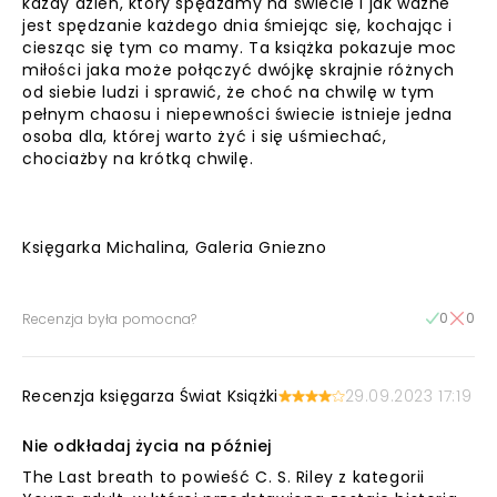
każdy dzień, który spędzamy na świecie i jak ważne
jest spędzanie każdego dnia śmiejąc się, kochając i
ciesząc się tym co mamy. Ta książka pokazuje moc
miłości jaka może połączyć dwójkę skrajnie różnych
od siebie ludzi i sprawić, że choć na chwilę w tym
pełnym chaosu i niepewności świecie istnieje jedna
osoba dla, której warto żyć i się uśmiechać,
chociażby na krótką chwilę.
Księgarka Michalina, Galeria Gniezno
0
0
Recenzja była pomocna?
Recenzja księgarza Świat Książki
29.09.2023 17:19
Nie odkładaj życia na później
The Last breath to powieść C. S. Riley z kategorii