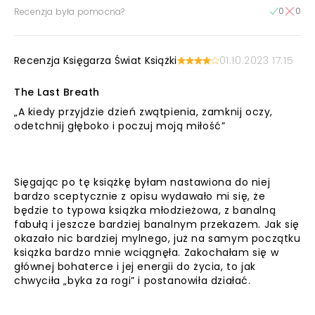
0
0
Recenzja była pomocna?
Recenzja Księgarza Świat Książki
01.10.2023 17:15
The Last Breath
„A kiedy przyjdzie dzień zwątpienia, zamknij oczy,
odetchnij głęboko i poczuj moją miłość”
Sięgając po tę książkę byłam nastawiona do niej
bardzo sceptycznie z opisu wydawało mi się, że
będzie to typowa książka młodzieżowa, z banalną
fabułą i jeszcze bardziej banalnym przekazem. Jak się
okazało nic bardziej mylnego, już na samym początku
książka bardzo mnie wciągnęła. Zakochałam się w
głównej bohaterce i jej energii do życia, to jak
chwyciła „byka za rogi” i postanowiła działać.