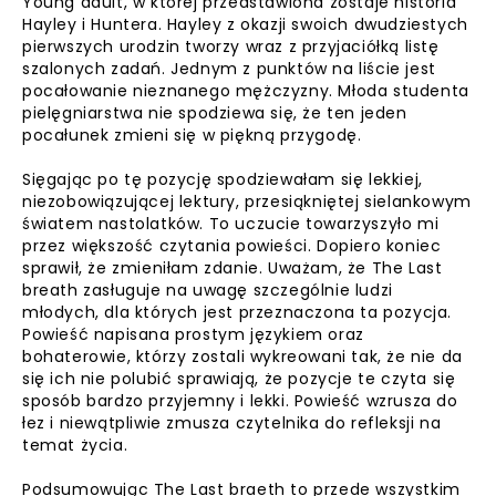
Young adult, w której przedstawiona zostaje historia
Hayley i Huntera. Hayley z okazji swoich dwudziestych
pierwszych urodzin tworzy wraz z przyjaciółką listę
szalonych zadań. Jednym z punktów na liście jest
pocałowanie nieznanego mężczyzny. Młoda studenta
pielęgniarstwa nie spodziewa się, że ten jeden
pocałunek zmieni się w piękną przygodę.
Sięgając po tę pozycję spodziewałam się lekkiej,
niezobowiązującej lektury, przesiąkniętej sielankowym
światem nastolatków. To uczucie towarzyszyło mi
przez większość czytania powieści. Dopiero koniec
sprawił, że zmieniłam zdanie. Uważam, że The Last
breath zasługuje na uwagę szczególnie ludzi
młodych, dla których jest przeznaczona ta pozycja.
Powieść napisana prostym językiem oraz
bohaterowie, którzy zostali wykreowani tak, że nie da
się ich nie polubić sprawiają, że pozycje te czyta się
sposób bardzo przyjemny i lekki. Powieść wzrusza do
łez i niewątpliwie zmusza czytelnika do refleksji na
temat życia.
Podsumowując The Last braeth to przede wszystkim