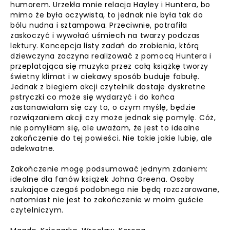
humorem. Urzekła mnie relacja Hayley i Huntera, bo
mimo że była oczywista, to jednak nie była tak do
bólu nudna i sztampowa. Przeciwnie, potrafiła
zaskoczyć i wywołać uśmiech na twarzy podczas
lektury. Koncepcja listy zadań do zrobienia, którą
dziewczyna zaczyna realizować z pomocą Huntera i
przeplatająca się muzyka przez całą książkę tworzy
świetny klimat i w ciekawy sposób buduje fabułę.
Jednak z biegiem akcji czytelnik dostaje dyskretne
pstryczki co może się wydarzyć i do końca
zastanawiałam się czy to, o czym myślę, będzie
rozwiązaniem akcji czy może jednak się pomylę. Cóż,
nie pomyliłam się, ale uważam, że jest to idealne
zakończenie do tej powieści. Nie takie jakie lubię, ale
adekwatne.
Zakończenie mogę podsumować jednym zdaniem:
idealne dla fanów książek Johna Greena. Osoby
szukające czegoś podobnego nie będą rozczarowane,
natomiast nie jest to zakończenie w moim guście
czytelniczym.