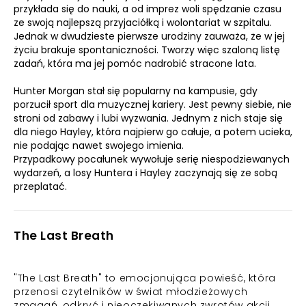
przykłada się do nauki, a od imprez woli spędzanie czasu
ze swoją najlepszą przyjaciółką i wolontariat w szpitalu.
Jednak w dwudzieste pierwsze urodziny zauważa, że w jej
życiu brakuje spontaniczności. Tworzy więc szaloną listę
zadań, która ma jej pomóc nadrobić stracone lata.
Hunter Morgan stał się popularny na kampusie, gdy
porzucił sport dla muzycznej kariery. Jest pewny siebie, nie
stroni od zabawy i lubi wyzwania. Jednym z nich staje się
dla niego Hayley, która najpierw go całuje, a potem ucieka,
nie podając nawet swojego imienia.
Przypadkowy pocałunek wywołuje serię niespodziewanych
wydarzeń, a losy Huntera i Hayley zaczynają się ze sobą
przeplatać.
The Last Breath
"The Last Breath" to emocjonująca powieść, która
przenosi czytelników w świat młodzieżowych
zmagań, odkryć i nieoczekiwanych zwrotów akcji.