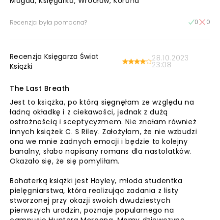
Magda, Księgarka, Wrocław, Korona
0
0
Recenzja była pomocna?
Recenzja Księgarza Świat
28.10.2023
23:08
Książki
The Last Breath
Jest to książka, po którą sięgnęłam ze względu na
ładną okładkę i z ciekawości, jednak z dużą
ostrożnością i sceptycyzmem. Nie znałam również
innych książek C. S Riley. Założyłam, że nie wzbudzi
ona we mnie żadnych emocji i będzie to kolejny
banalny, słabo napisany romans dla nastolatków.
Okazało się, że się pomyliłam.
Bohaterką książki jest Hayley, młoda studentka
pielęgniarstwa, która realizując zadania z listy
stworzonej przy okazji swoich dwudziestych
pierwszych urodzin, poznaje popularnego na