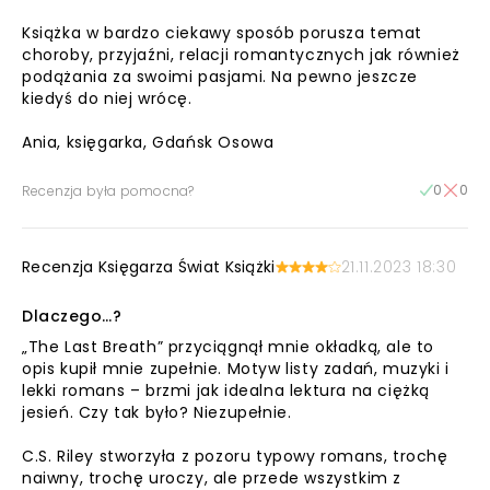
Książka w bardzo ciekawy sposób porusza temat
choroby, przyjaźni, relacji romantycznych jak również
podążania za swoimi pasjami. Na pewno jeszcze
kiedyś do niej wrócę.
Ania, księgarka, Gdańsk Osowa
0
0
Recenzja była pomocna?
Recenzja Księgarza Świat Książki
21.11.2023 18:30
Dlaczego…?
„The Last Breath” przyciągnął mnie okładką, ale to
opis kupił mnie zupełnie. Motyw listy zadań, muzyki i
lekki romans – brzmi jak idealna lektura na ciężką
jesień. Czy tak było? Niezupełnie.
C.S. Riley stworzyła z pozoru typowy romans, trochę
naiwny, trochę uroczy, ale przede wszystkim z