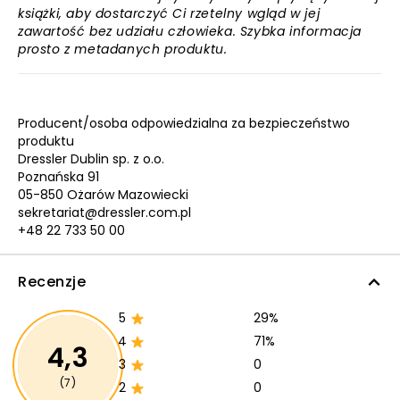
książki, aby dostarczyć Ci rzetelny wgląd w jej
zawartość bez udziału człowieka. Szybka informacja
prosto z metadanych produktu.
Producent/osoba odpowiedzialna za bezpieczeństwo
produktu
Dressler Dublin sp. z o.o.
Poznańska 91
05-850 Ożarów Mazowiecki
sekretariat@dressler.com.pl
+48 22 733 50 00
Recenzje
5
29%
4
71%
4,3
3
0
(7)
2
0