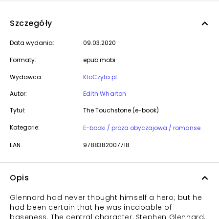
Szczegóły
Data wydania:
09.03.2020
Formaty:
epub mobi
Wydawca:
KtoCzyta.pl
Autor:
Edith Wharton
Tytuł:
The Touchstone (e-book)
Kategorie:
E-booki / proza obyczajowa / romanse
EAN:
9788382007718
Opis
Glennard had never thought himself a hero; but he
had been certain that he was incapable of
baseness. The central character, Stephen Glennard,