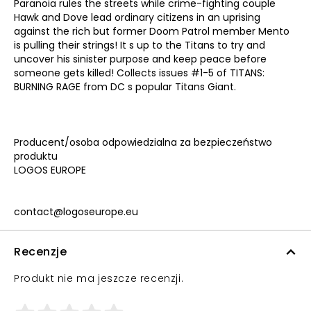
Paranoia rules the streets while crime-fighting couple
Hawk and Dove lead ordinary citizens in an uprising
against the rich but former Doom Patrol member Mento
is pulling their strings! It s up to the Titans to try and
uncover his sinister purpose and keep peace before
someone gets killed! Collects issues #1-5 of TITANS:
BURNING RAGE from DC s popular Titans Giant.
Producent/osoba odpowiedzialna za bezpieczeństwo
produktu
LOGOS EUROPE
contact@logoseurope.eu
Recenzje
Produkt nie ma jeszcze recenzji.