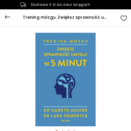
Dostawa 0 zł do sieci księgarń
Trening mózgu. Zwiększ sprawność umysłu w 5 minut