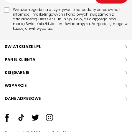
Wyrażam zgodę na otrzymywanie na podany adres e-mail
informacji marketingowych i handlowych związanych z
działalnością Dressler Dublin Sp. z o.o., działającego pod
marką Świat Książki. Jestem świadomy/-a, że zgodę tę mogę w
każdej chwili wycofać.
SWIATKSIAZKI.PL
PANEL KLIENTA
KSIĘGARNIE
WSPARCIE
DANE ADRESOWE
Zwiększ rozmiar czcionki
Zmniejsz rozmiar czcionki