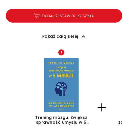
DODAJ ZESTAW DO KOSZYKA
Pokaż całą serię
1
Trening mózgu. Zwiększ
Tr
sprawność umysłu w 5
zac
minut